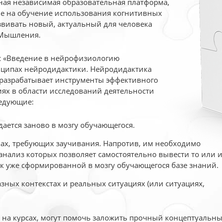
ая независимая образовательная платформа,
ые на обучение использования когнитивных
вивать новый, актуальный для человека
 Мышления.
рс «Введение в нейрофизиологию
ципах нейродидактики. Нейродидактика
 разрабатывает инструменты эффективного
ях в области исследований деятельности
едующие:
дается заново в мозгу обучающегося.
ах, требующих заучивания. Напротив, им необходимо
нализ которых позволяет самостоятельно вывести то или 
к уже сформированной в мозгу обучающегося базе знаний.
ных контекстах и реальных ситуациях (или ситуациях,
е на курсах, могут помочь заложить прочный концептуальн