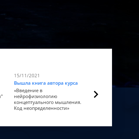
15/11/2021
9/11/2021
Вышла книга автора курса
Статья в Forbes
«Введение в
Как мозг закодиров
и"
нейрофизиологию
«счастье».
концептуального мышления.
Код неопределенности»