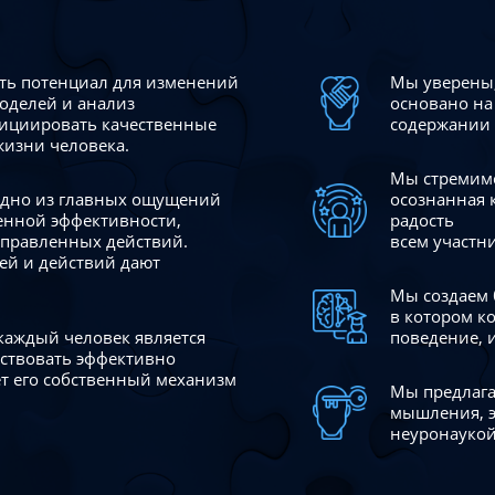
сть потенциал для изменений
Мы уверены,
моделей и анализ
основано на
ициировать качественные
содержании 
жизни человека.
Мы стремимс
 одно из главных ощущений
осознанная 
венной эффективности,
радость
аправленных действий.
всем участн
ей и действий дают
Мы создаем 
в котором к
 каждый человек является
поведение, 
йствовать эффективно
ает его собственный механизм
Мы предлага
мышления, э
неуронаукой