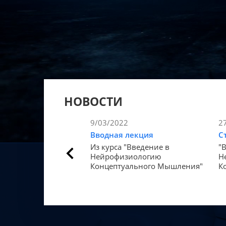
НОВОСТИ
9/03/2022
2
Вводная лекция
С
Из курса "Введение в
"
Нейрофизиологию
Н
Концептуального Мышления"
К