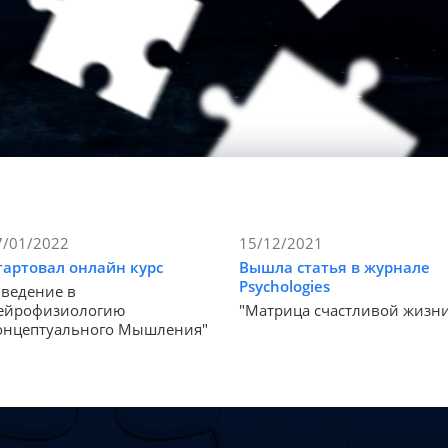
7/01/2022
15/12/2021
тартовал онлайн курс
Вышла статья в журнале
Psychologies
Введение в
ейрофизиологию
"Матрица счастливой жизн
онцептуального Мышления"