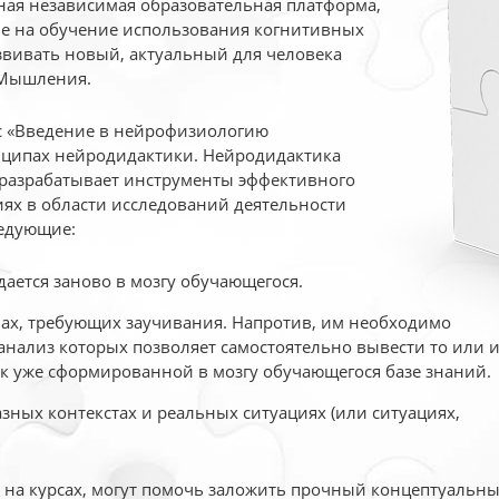
ая независимая образовательная платформа,
ые на обучение использования когнитивных
вивать новый, актуальный для человека
 Мышления.
рс «Введение в нейрофизиологию
ципах нейродидактики. Нейродидактика
 разрабатывает инструменты эффективного
ях в области исследований деятельности
едующие:
дается заново в мозгу обучающегося.
ах, требующих заучивания. Напротив, им необходимо
нализ которых позволяет самостоятельно вывести то или 
к уже сформированной в мозгу обучающегося базе знаний.
ных контекстах и реальных ситуациях (или ситуациях,
е на курсах, могут помочь заложить прочный концептуальн