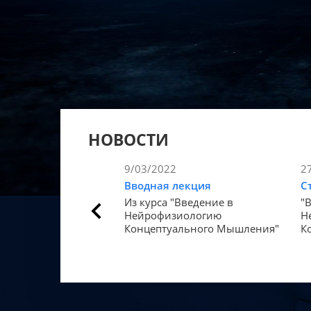
НОВОСТИ
9/03/2022
2
Вводная лекция
С
Из курса "Введение в
"
Нейрофизиологию
Н
Концептуального Мышления"
К