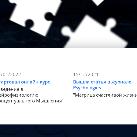
7/01/2022
15/12/2021
тартовал онлайн курс
Вышла статья в журнале
Psychologies
Введение в
ейрофизиологию
"Матрица счастливой жизн
онцептуального Мышления"