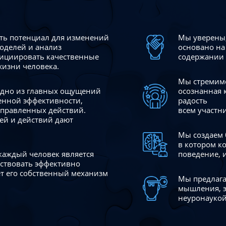
сть потенциал для изменений
Мы уверены,
моделей и анализ
основано на
ициировать качественные
содержании 
жизни человека.
Мы стремимс
 одно из главных ощущений
осознанная 
венной эффективности,
радость
аправленных действий.
всем участн
ей и действий дают
Мы создаем 
в котором к
 каждый человек является
поведение, 
йствовать эффективно
ает его собственный механизм
Мы предлага
мышления, э
неуронаукой