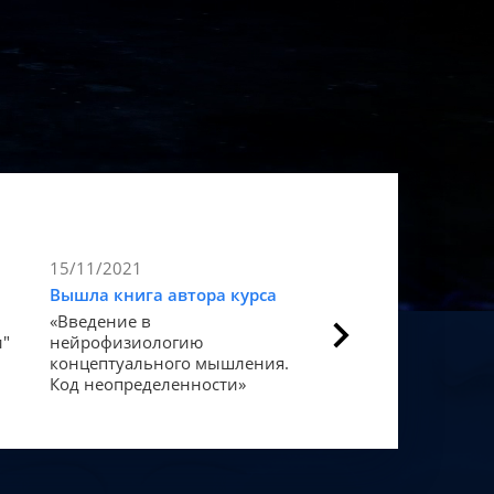
15/11/2021
9/11/2021
Вышла книга автора курса
Статья в Forbes
«Введение в
Как мозг закодиров
и"
нейрофизиологию
«счастье».
концептуального мышления.
Код неопределенности»