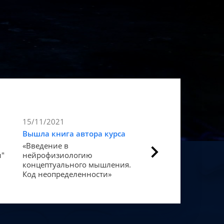
15/11/2021
9/11/2021
Вышла книга автора курса
Статья в Forbes
«Введение в
Как мозг закодиров
и"
нейрофизиологию
«счастье».
концептуального мышления.
Код неопределенности»