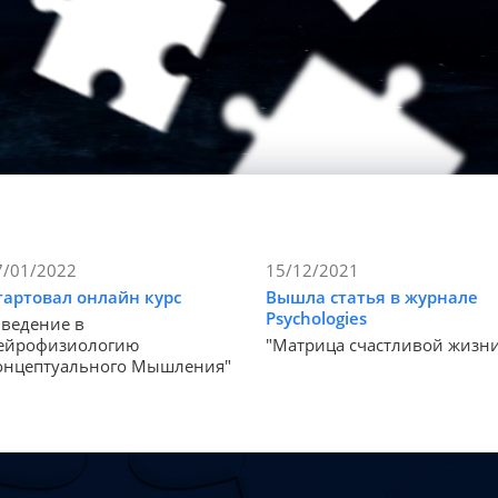
7/01/2022
15/12/2021
тартовал онлайн курс
Вышла статья в журнале
Psychologies
Введение в
ейрофизиологию
"Матрица счастливой жизн
онцептуального Мышления"