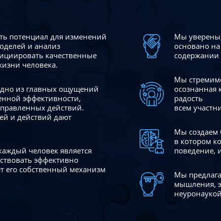
сть потенциал для изменений
Мы уверены,
моделей и анализ
основано на
ициировать качественные
содержании 
жизни человека.
Мы стремимс
 одно из главных ощущений
осознанная 
венной эффективности,
радость
аправленных действий.
всем участн
ей и действий дают
Мы создаем 
в котором к
 каждый человек является
поведение, 
йствовать эффективно
ает его собственный механизм
Мы предлага
мышления, э
неуронаукой