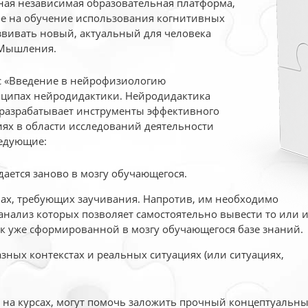
ая независимая образовательная платформа,
ые на обучение использования когнитивных
вивать новый, актуальный для человека
 Мышления.
рс «Введение в нейрофизиологию
ципах нейродидактики. Нейродидактика
 разрабатывает инструменты эффективного
ях в области исследований деятельности
едующие:
дается заново в мозгу обучающегося.
ах, требующих заучивания. Напротив, им необходимо
нализ которых позволяет самостоятельно вывести то или 
к уже сформированной в мозгу обучающегося базе знаний.
ных контекстах и реальных ситуациях (или ситуациях,
е на курсах, могут помочь заложить прочный концептуальн