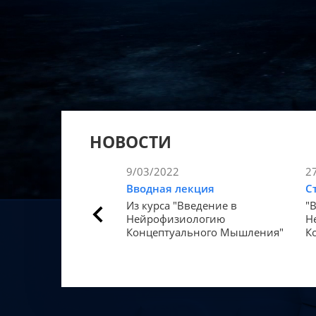
НОВОСТИ
9/03/2022
2
Вводная лекция
С
Из курса "Введение в
"
Нейрофизиологию
Н
Концептуального Мышления"
К