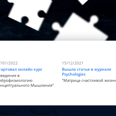
7/01/2022
15/12/2021
тартовал онлайн курс
Вышла статья в журнале
Psychologies
Введение в
ейрофизиологию
"Матрица счастливой жизн
онцептуального Мышления"