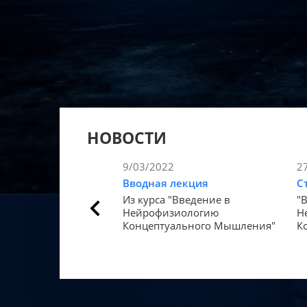
НОВОСТИ
9/03/2022
2
Вводная лекция
С
Из курса "Введение в
"
Нейрофизиологию
Н
Концептуального Мышления"
К