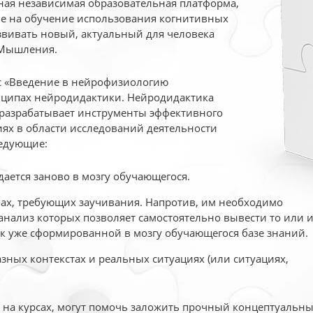
ая независимая образовательная платформа,
ые на обучение использования когнитивных
вивать новый, актуальный для человека
 Мышления.
рс «Введение в нейрофизиологию
ципах нейродидактики. Нейродидактика
 разрабатывает инструменты эффективного
ях в области исследований деятельности
едующие:
дается заново в мозгу обучающегося.
ах, требующих заучивания. Напротив, им необходимо
нализ которых позволяет самостоятельно вывести то или 
к уже сформированной в мозгу обучающегося базе знаний.
ных контекстах и реальных ситуациях (или ситуациях,
е на курсах, могут помочь заложить прочный концептуальн