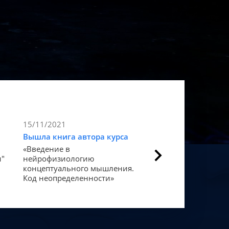
15/11/2021
9/11/2021
Вышла книга автора курса
Статья в Forbes
«Введение в
Как мозг закодиров
и"
нейрофизиологию
«счастье».
концептуального мышления.
Код неопределенности»