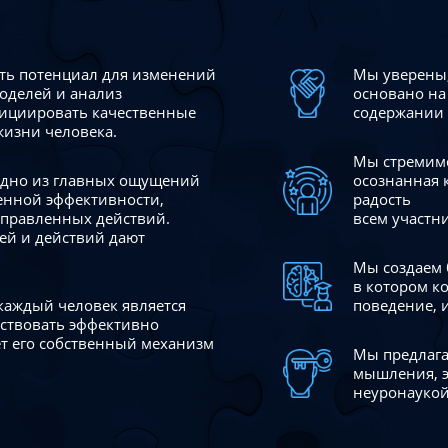
сть потенциал для изменений
Мы уверены,
моделей и анализ
основано на
ициировать качественные
содержании 
жизни человека.
Мы стремимс
 одно из главных ощущений
осознанная 
венной эффективности,
радость
аправленных действий.
всем участн
ей и действий дают
Мы создаем 
в котором к
 каждый человек является
поведение, 
йствовать эффективно
ает его собственный механизм
Мы предлага
мышления, э
неуронаукой