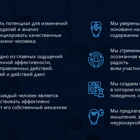
сть потенциал для изменений
Мы уверены,
моделей и анализ
основано на
ициировать качественные
содержании 
жизни человека.
Мы стремимс
 одно из главных ощущений
осознанная 
венной эффективности,
радость
аправленных действий.
всем участн
ей и действий дают
Мы создаем 
в котором к
 каждый человек является
поведение, 
йствовать эффективно
ает его собственный механизм
Мы предлага
мышления, э
неуронаукой