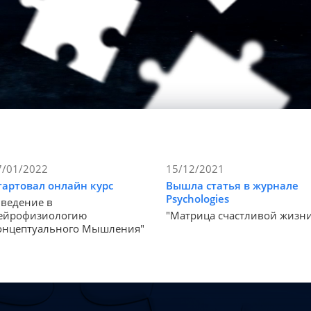
7/01/2022
15/12/2021
тартовал онлайн курс
Вышла статья в журнале
Psychologies
Введение в
ейрофизиологию
"Матрица счастливой жизн
онцептуального Мышления"