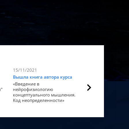
15/11/2021
9/11/2021
Вышла книга автора курса
Статья в Forbes
«Введение в
Как мозг закодиров
и"
нейрофизиологию
«счастье».
концептуального мышления.
Код неопределенности»