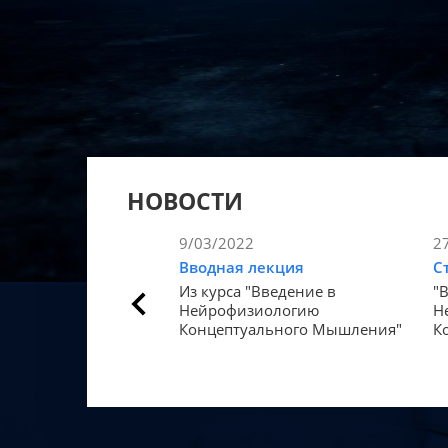
НОВОСТИ
9/03/2022
2
Вводная лекция
С
Из курса "Введение в
"
Нейрофизиологию
Н
Концептуального Мышления"
К