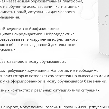
ая независимая образовательная платформа,
ые на обучение использования когнитивных
вивать новый, актуальный для человека
 Мышления.
рс «Введение в нейрофизиологию
ципах нейродидактики. Нейродидактика
 разрабатывает инструменты эффективного
ях в области исследований деятельности
едующие:
дается заново в мозгу обучающегося.
ах, требующих заучивания. Напротив, им необходимо
нализ которых позволяет самостоятельно вывести то или 
к уже сформированной в мозгу обучающегося базе знаний.
ных контекстах и реальных ситуациях (или ситуациях,
е на курсах, могут помочь заложить прочный концептуальн