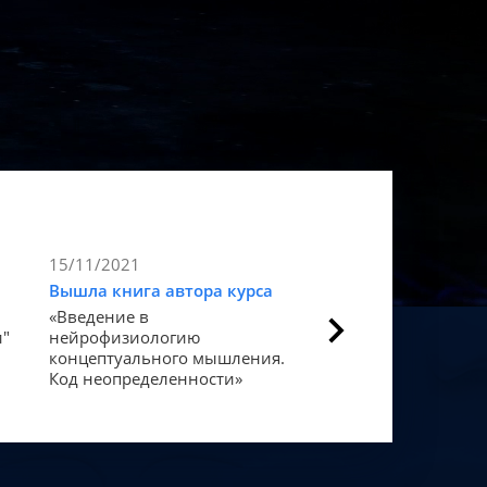
15/11/2021
9/11/2021
Вышла книга автора курса
Статья в Forbes
«Введение в
Как мозг закодиров
и"
нейрофизиологию
«счастье».
концептуального мышления.
Код неопределенности»