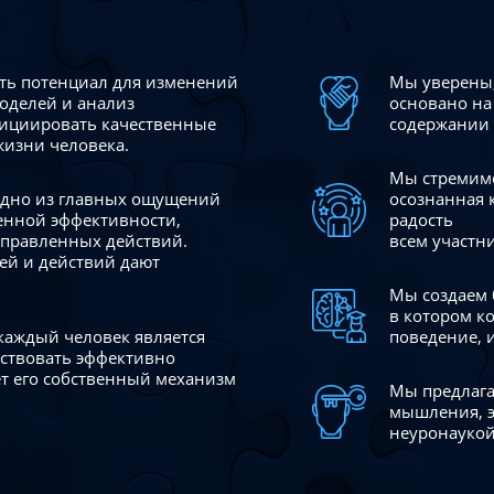
сть потенциал для изменений
Мы уверены,
моделей и анализ
основано на
ициировать качественные
содержании 
жизни человека.
Мы стремимс
 одно из главных ощущений
осознанная 
венной эффективности,
радость
аправленных действий.
всем участн
ей и действий дают
Мы создаем 
в котором к
 каждый человек является
поведение, 
йствовать эффективно
ает его собственный механизм
Мы предлага
мышления, э
неуронаукой