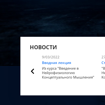
НОВОСТИ
9/03/2022
2
Вводная лекция
С
Из курса "Введение в
"
Нейрофизиологию
Н
Концептуального Мышления"
К