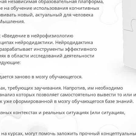
ая независимая образовательная платформа,
ые на обучение использования когнитивных
вивать новый, актуальный для человека
 Мышления.
рс «Введение в нейрофизиологию
ципах нейродидактики. Нейродидактика
 разрабатывает инструменты эффективного
ях в области исследований деятельности
едующие:
дается заново в мозгу обучающегося.
ах, требующих заучивания. Напротив, им необходимо
нализ которых позволяет самостоятельно вывести то или 
к уже сформированной в мозгу обучающегося базе знаний.
ных контекстах и реальных ситуациях (или ситуациях,
е на курсах, могут помочь заложить прочный концептуальн