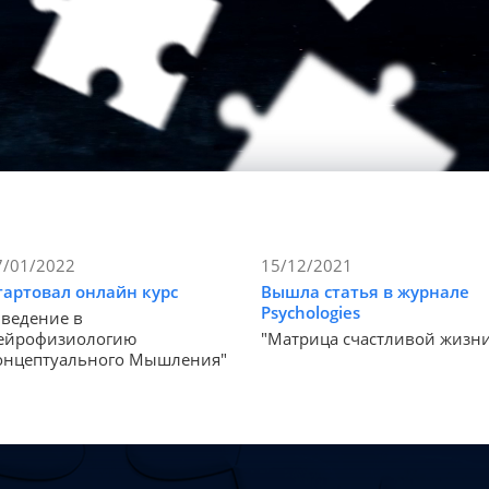
7/01/2022
15/12/2021
тартовал онлайн курс
Вышла статья в журнале
Psychologies
Введение в
ейрофизиологию
"Матрица счастливой жизн
онцептуального Мышления"