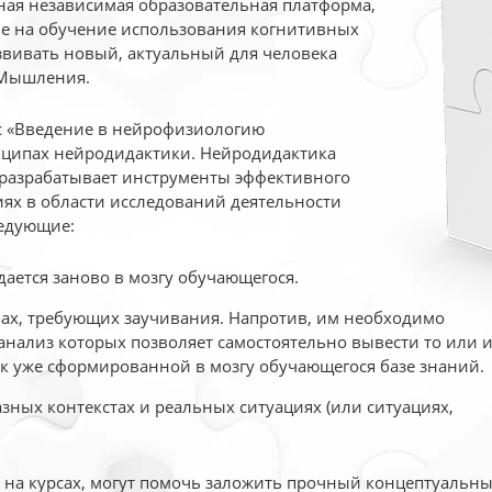
ая независимая образовательная платформа,
ые на обучение использования когнитивных
вивать новый, актуальный для человека
 Мышления.
рс «Введение в нейрофизиологию
ципах нейродидактики. Нейродидактика
 разрабатывает инструменты эффективного
ях в области исследований деятельности
едующие:
дается заново в мозгу обучающегося.
ах, требующих заучивания. Напротив, им необходимо
нализ которых позволяет самостоятельно вывести то или 
к уже сформированной в мозгу обучающегося базе знаний.
ных контекстах и реальных ситуациях (или ситуациях,
е на курсах, могут помочь заложить прочный концептуальн