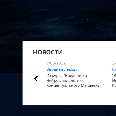
НОВОСТИ
9/03/2022
2
Вводная лекция
С
Из курса "Введение в
"
Нейрофизиологию
Н
Концептуального Мышления"
К