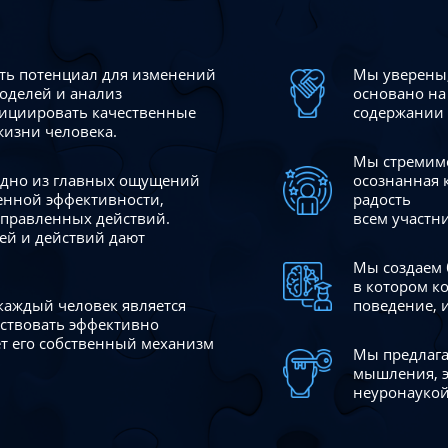
сть потенциал для изменений
Мы уверены,
моделей и анализ
основано на
ициировать качественные
содержании 
жизни человека.
Мы стремимс
 одно из главных ощущений
осознанная 
венной эффективности,
радость
аправленных действий.
всем участн
ей и действий дают
Мы создаем 
в котором к
 каждый человек является
поведение, 
йствовать эффективно
ает его собственный механизм
Мы предлага
мышления, э
неуронаукой