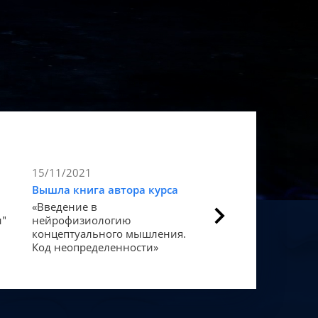
15/11/2021
9/11/2021
Вышла книга автора курса
Статья в Forbes
«Введение в
Как мозг закодиров
и"
нейрофизиологию
«счастье».
концептуального мышления.
Код неопределенности»