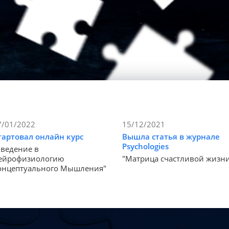
7/01/2022
15/12/2021
тартовал онлайн курс
Вышла статья в журнале
Psychologies
Введение в
ейрофизиологию
"Матрица счастливой жизн
онцептуального Мышления"