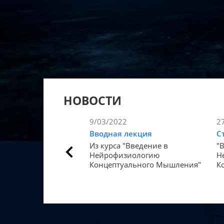
НОВОСТИ
9/03/2022
2
Вводная лекция
С
Из курса "Введение в
"
Нейрофизиологию
Н
Концептуального Мышления"
К