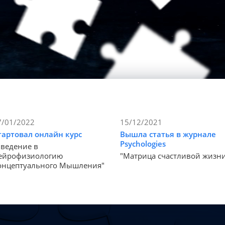
7/01/2022
15/12/2021
тартовал онлайн курс
Вышла статья в журнале
Psychologies
Введение в
ейрофизиологию
"Матрица счастливой жизн
онцептуального Мышления"