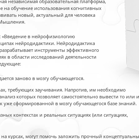
ая независимая образовательная платформа,
ые на обучение использования когнитивных
вивать новый, актуальный для человека
 Мышления.
рс «Введение в нейрофизиологию
ципах нейродидактики. Нейродидактика
 разрабатывает инструменты эффективного
ях в области исследований деятельности
едующие:
дается заново в мозгу обучающегося.
ах, требующих заучивания. Напротив, им необходимо
нализ которых позволяет самостоятельно вывести то или 
к уже сформированной в мозгу обучающегося базе знаний.
ных контекстах и реальных ситуациях (или ситуациях,
е на курсах, могут помочь заложить прочный концептуальн