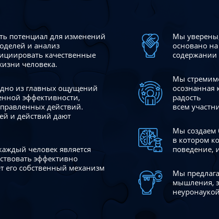
сть потенциал для изменений
Мы уверены,
моделей и анализ
основано на
ициировать качественные
содержании 
жизни человека.
Мы стремимс
 одно из главных ощущений
осознанная 
венной эффективности,
радость
аправленных действий.
всем участн
ей и действий дают
Мы создаем 
в котором к
 каждый человек является
поведение, 
йствовать эффективно
ает его собственный механизм
Мы предлага
мышления, э
неуронаукой