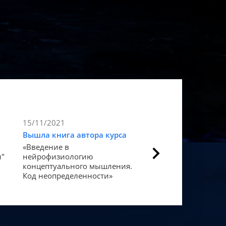
15/11/2021
9/11/2021
Вышла книга автора курса
Статья в Forbes
«Введение в
Как мозг закодиров
и"
нейрофизиологию
«счастье».
концептуального мышления.
Код неопределенности»