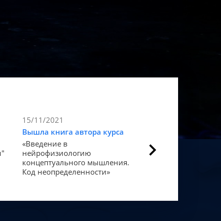
15/11/2021
9/11/2021
Вышла книга автора курса
Статья в Forbes
«Введение в
Как мозг закодиров
и"
нейрофизиологию
«счастье».
концептуального мышления.
Код неопределенности»