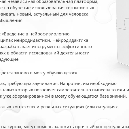
ая независимая образовательная платформа,
ые на обучение использования когнитивных
вивать новый, актуальный для человека
 Мышления.
рс «Введение в нейрофизиологию
ципах нейродидактики. Нейродидактика
 разрабатывает инструменты эффективного
ях в области исследований деятельности
едующие:
дается заново в мозгу обучающегося.
ах, требующих заучивания. Напротив, им необходимо
нализ которых позволяет самостоятельно вывести то или 
к уже сформированной в мозгу обучающегося базе знаний.
ных контекстах и реальных ситуациях (или ситуациях,
е на курсах, могут помочь заложить прочный концептуальн