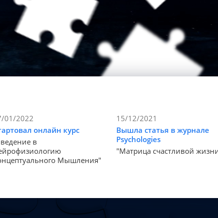
7/01/2022
15/12/2021
тартовал онлайн курс
Вышла статья в журнале
Psychologies
Введение в
ейрофизиологию
"Матрица счастливой жизн
онцептуального Мышления"