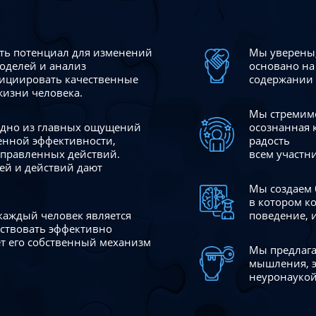
сть потенциал для изменений
Мы уверены,
моделей и анализ
основано на
ициировать качественные
содержании 
жизни человека.
Мы стремимс
 одно из главных ощущений
осознанная 
венной эффективности,
радость
аправленных действий.
всем участн
ей и действий дают
Мы создаем 
в котором к
 каждый человек является
поведение, 
йствовать эффективно
ает его собственный механизм
Мы предлага
мышления, э
неуронаукой