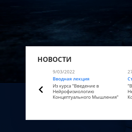
НОВОСТИ
9/03/2022
2
Вводная лекция
С
Из курса "Введение в
"
Нейрофизиологию
Н
Концептуального Мышления"
К