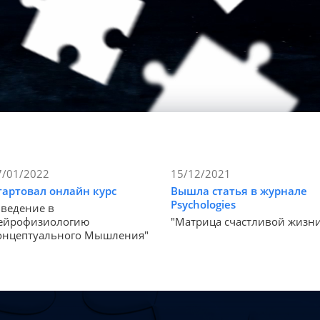
7/01/2022
15/12/2021
тартовал онлайн курс
Вышла статья в журнале
Psychologies
Введение в
ейрофизиологию
"Матрица счастливой жизн
онцептуального Мышления"