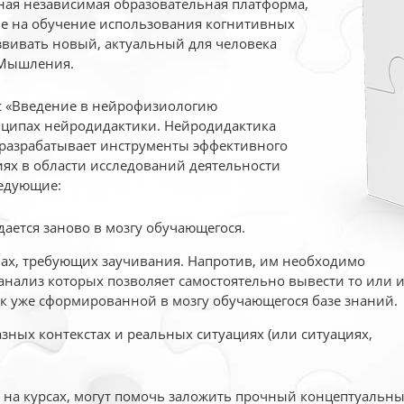
ая независимая образовательная платформа,
ые на обучение использования когнитивных
вивать новый, актуальный для человека
 Мышления.
рс «Введение в нейрофизиологию
ципах нейродидактики. Нейродидактика
 разрабатывает инструменты эффективного
ях в области исследований деятельности
едующие:
дается заново в мозгу обучающегося.
ах, требующих заучивания. Напротив, им необходимо
нализ которых позволяет самостоятельно вывести то или 
к уже сформированной в мозгу обучающегося базе знаний.
ных контекстах и реальных ситуациях (или ситуациях,
е на курсах, могут помочь заложить прочный концептуальн