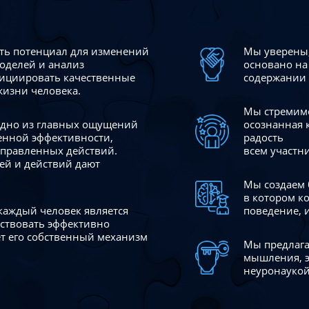
сть потенциал для изменений
Мы уверены,
моделей и анализ
основано на
ициировать качественные
содержании 
жизни человека.
Мы стремимс
 одно из главных ощущений
осознанная 
венной эффективности,
радость
аправленных действий.
всем участн
ей и действий дают
Мы создаем 
в котором к
 каждый человек является
поведение, 
йствовать эффективно
ает его собственный механизм
Мы предлага
мышления, э
неуронаукой