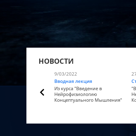
НОВОСТИ
9/03/2022
2
Вводная лекция
С
Из курса "Введение в
"
Нейрофизиологию
Н
Концептуального Мышления"
К