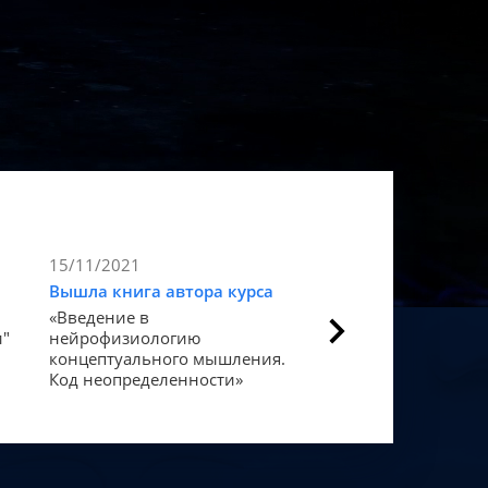
15/11/2021
9/11/2021
Вышла книга автора курса
Статья в Forbes
«Введение в
Как мозг закодиров
и"
нейрофизиологию
«счастье».
концептуального мышления.
Код неопределенности»