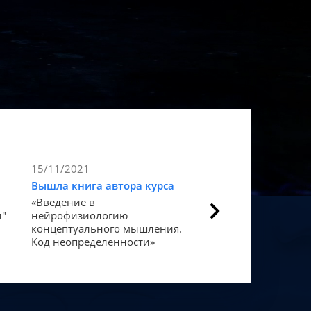
15/11/2021
9/11/2021
Вышла книга автора курса
Статья в Forbes
«Введение в
Как мозг закодиров
и"
нейрофизиологию
«счастье».
концептуального мышления.
Код неопределенности»