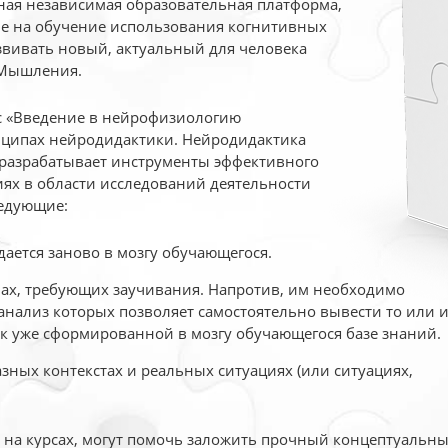
ая независимая образовательная платформа,
ые на обучение использования когнитивных
вивать новый, актуальный для человека
 Мышления.
рс «Введение в нейрофизиологию
ципах нейродидактики. Нейродидактика
 разрабатывает инструменты эффективного
ях в области исследований деятельности
едующие:
дается заново в мозгу обучающегося.
ах, требующих заучивания. Напротив, им необходимо
нализ которых позволяет самостоятельно вывести то или 
к уже сформированной в мозгу обучающегося базе знаний.
ных контекстах и реальных ситуациях (или ситуациях,
е на курсах, могут помочь заложить прочный концептуальн