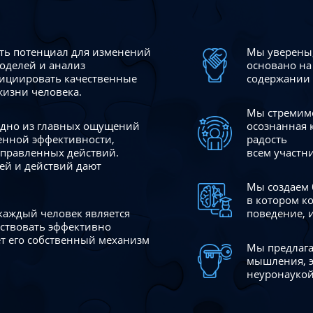
сть потенциал для изменений
Мы уверены,
моделей и анализ
основано на
ициировать качественные
содержании 
жизни человека.
Мы стремимс
 одно из главных ощущений
осознанная 
венной эффективности,
радость
аправленных действий.
всем участн
ей и действий дают
Мы создаем 
в котором к
 каждый человек является
поведение, 
йствовать эффективно
ает его собственный механизм
Мы предлага
мышления, э
неуронаукой