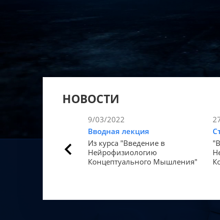
НОВОСТИ
9/03/2022
2
Вводная лекция
С
Из курса "Введение в
"
Нейрофизиологию
Н
Концептуального Мышления"
К