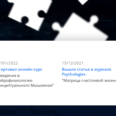
7/01/2022
15/12/2021
тартовал онлайн курс
Вышла статья в журнале
Psychologies
Введение в
ейрофизиологию
"Матрица счастливой жизн
онцептуального Мышления"