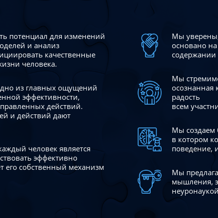
сть потенциал для изменений
Мы уверены,
моделей и анализ
основано на
ициировать качественные
содержании 
жизни человека.
Мы стремимс
 одно из главных ощущений
осознанная 
венной эффективности,
радость
аправленных действий.
всем участн
ей и действий дают
Мы создаем 
в котором к
 каждый человек является
поведение, 
йствовать эффективно
ает его собственный механизм
Мы предлага
мышления, э
неуронаукой