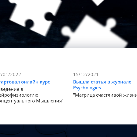
7/01/2022
15/12/2021
тартовал онлайн курс
Вышла статья в журнале
Psychologies
Введение в
ейрофизиологию
"Матрица счастливой жизн
онцептуального Мышления"