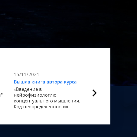
15/11/2021
9/11/2021
Вышла книга автора курса
Статья в Forbes
«Введение в
Как мозг закодиров
и"
нейрофизиологию
«счастье».
концептуального мышления.
Код неопределенности»