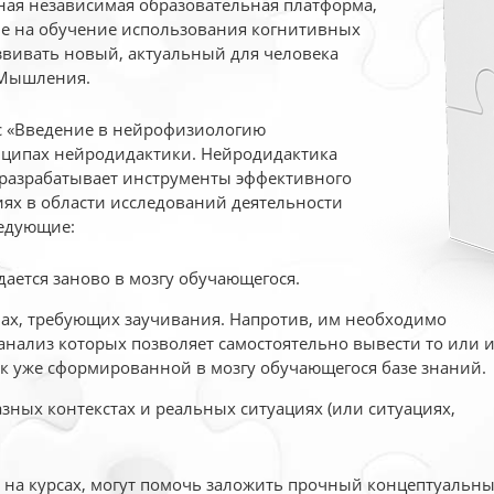
ая независимая образовательная платформа,
ые на обучение использования когнитивных
вивать новый, актуальный для человека
 Мышления.
рс «Введение в нейрофизиологию
ципах нейродидактики. Нейродидактика
 разрабатывает инструменты эффективного
ях в области исследований деятельности
едующие:
дается заново в мозгу обучающегося.
ах, требующих заучивания. Напротив, им необходимо
нализ которых позволяет самостоятельно вывести то или 
к уже сформированной в мозгу обучающегося базе знаний.
ных контекстах и реальных ситуациях (или ситуациях,
е на курсах, могут помочь заложить прочный концептуальн