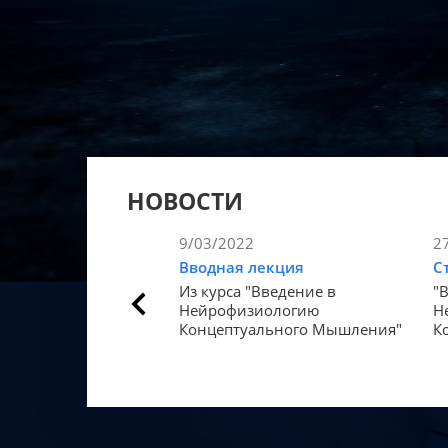
НОВОСТИ
9/03/2022
2
Вводная лекция
С
Из курса "Введение в
"
Нейрофизиологию
Н
Концептуального Мышления"
К