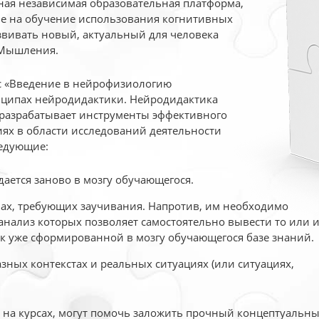
ая независимая образовательная платформа,
ые на обучение использования когнитивных
вивать новый, актуальный для человека
 Мышления.
рс «Введение в нейрофизиологию
ципах нейродидактики. Нейродидактика
 разрабатывает инструменты эффективного
ях в области исследований деятельности
едующие:
дается заново в мозгу обучающегося.
ах, требующих заучивания. Напротив, им необходимо
нализ которых позволяет самостоятельно вывести то или 
к уже сформированной в мозгу обучающегося базе знаний.
ных контекстах и реальных ситуациях (или ситуациях,
е на курсах, могут помочь заложить прочный концептуальн