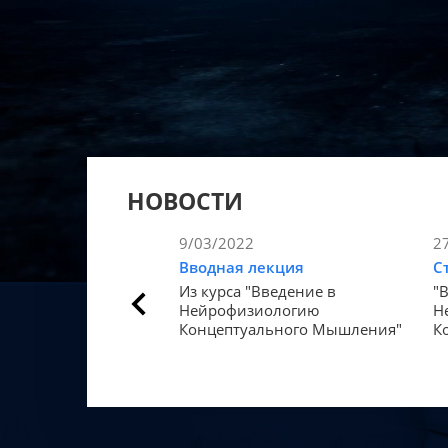
НОВОСТИ
9/03/2022
2
Вводная лекция
С
Из курса "Введение в
"
Нейрофизиологию
Н
Концептуального Мышления"
К