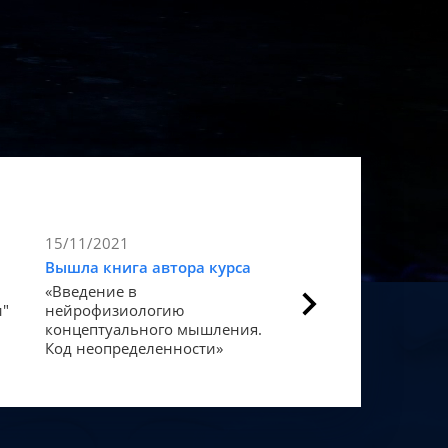
15/11/2021
9/11/2021
Вышла книга автора курса
Статья в Forbes
«Введение в
Как мозг закодиров
и"
нейрофизиологию
«счастье».
концептуального мышления.
Код неопределенности»