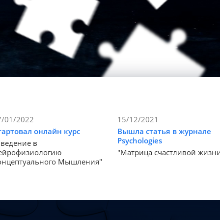
7/01/2022
15/12/2021
тартовал онлайн курс
Вышла статья в журнале
Psychologies
Введение в
ейрофизиологию
"Матрица счастливой жизн
онцептуального Мышления"