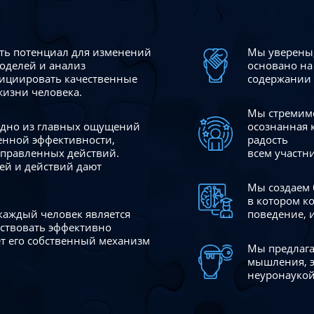
сть потенциал для изменений
Мы уверены,
моделей и анализ
основано на
ициировать качественные
содержании 
жизни человека.
Мы стремимс
 одно из главных ощущений
осознанная 
венной эффективности,
радость
аправленных действий.
всем участн
ей и действий дают
Мы создаем 
в котором к
 каждый человек является
поведение, 
йствовать эффективно
ает его собственный механизм
Мы предлага
мышления, э
неуронаукой