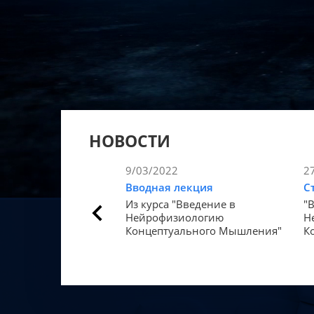
НОВОСТИ
9/03/2022
2
Вводная лекция
С
Из курса "Введение в
"
Нейрофизиологию
Н
Концептуального Мышления"
К