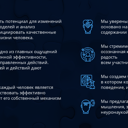
сть потенциал для изменений
Мы уверены,
моделей и анализ
основано на
ициировать качественные
содержании 
жизни человека.
Мы стремимс
 одно из главных ощущений
осознанная 
венной эффективности,
радость
аправленных действий.
всем участн
ей и действий дают
Мы создаем 
в котором к
 каждый человек является
поведение, 
йствовать эффективно
ает его собственный механизм
Мы предлага
мышления, э
неуронаукой