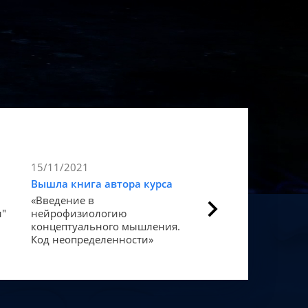
15/11/2021
9/11/2021
Вышла книга автора курса
Статья в Forbes
«Введение в
Как мозг закодиров
и"
нейрофизиологию
«счастье».
концептуального мышления.
Код неопределенности»