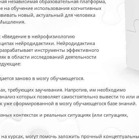
ая независимая образовательная платформа,
ые на обучение использования когнитивных
вивать новый, актуальный для человека
 Мышления.
рс «Введение в нейрофизиологию
ципах нейродидактики. Нейродидактика
 разрабатывает инструменты эффективного
ях в области исследований деятельности
едующие:
дается заново в мозгу обучающегося.
ах, требующих заучивания. Напротив, им необходимо
нализ которых позволяет самостоятельно вывести то или 
к уже сформированной в мозгу обучающегося базе знаний.
ных контекстах и реальных ситуациях (или ситуациях,
е на курсах, могут помочь заложить прочный концептуальн