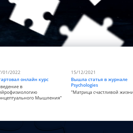
7/01/2022
15/12/2021
тартовал онлайн курс
Вышла статья в журнале
Psychologies
Введение в
ейрофизиологию
"Матрица счастливой жизн
онцептуального Мышления"