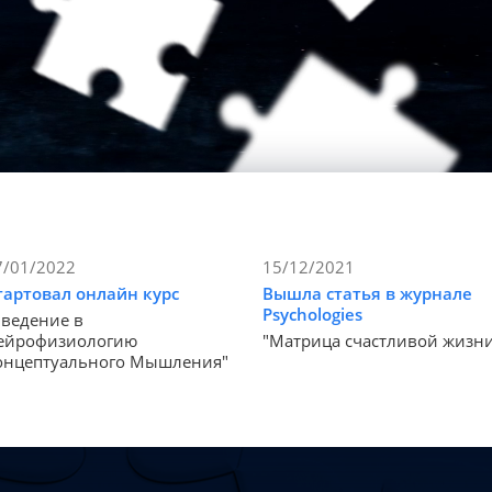
7/01/2022
15/12/2021
тартовал онлайн курс
Вышла статья в журнале
Psychologies
Введение в
ейрофизиологию
"Матрица счастливой жизн
онцептуального Мышления"