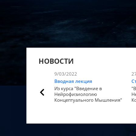
НОВОСТИ
9/03/2022
2
Вводная лекция
С
Из курса "Введение в
"
Нейрофизиологию
Н
Концептуального Мышления"
К