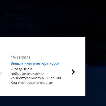
15/11/2021
9/11/2021
Вышла книга автора курса
Статья в Forbes
«Введение в
Как мозг закодиров
и"
нейрофизиологию
«счастье».
концептуального мышления.
Код неопределенности»