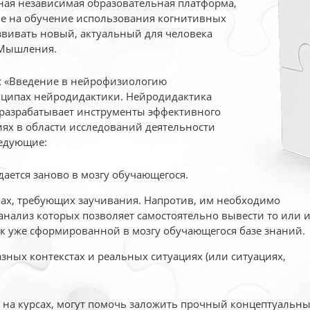
ая независимая образовательная платформа,
ые на обучение использования когнитивных
вивать новый, актуальный для человека
 Мышления.
рс «Введение в нейрофизиологию
ципах нейродидактики. Нейродидактика
 разрабатывает инструменты эффективного
ях в области исследований деятельности
едующие:
дается заново в мозгу обучающегося.
ах, требующих заучивания. Напротив, им необходимо
нализ которых позволяет самостоятельно вывести то или 
к уже сформированной в мозгу обучающегося базе знаний.
ных контекстах и реальных ситуациях (или ситуациях,
е на курсах, могут помочь заложить прочный концептуальн