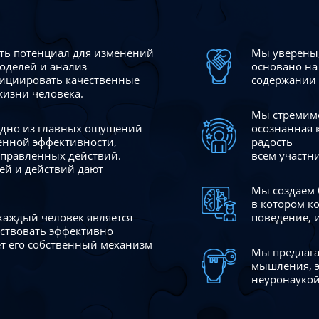
сть потенциал для изменений
Мы уверены,
моделей и анализ
основано на
ициировать качественные
содержании 
жизни человека.
Мы стремимс
 одно из главных ощущений
осознанная 
венной эффективности,
радость
аправленных действий.
всем участн
ей и действий дают
Мы создаем 
в котором к
 каждый человек является
поведение, 
йствовать эффективно
ает его собственный механизм
Мы предлага
мышления, э
неуронаукой