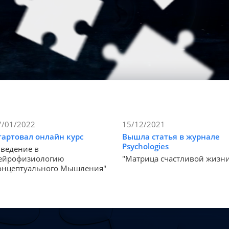
7/01/2022
15/12/2021
тартовал онлайн курс
Вышла статья в журнале
Psychologies
Введение в
ейрофизиологию
"Матрица счастливой жизн
онцептуального Мышления"