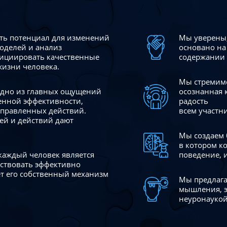
сть потенциал для изменений
Мы уверены,
моделей и анализ
основано на
ициировать качественные
содержании 
жизни человека.
Мы стремимс
 одно из главных ощущений
осознанная 
венной эффективности,
радость
аправленных действий.
всем участн
ей и действий дают
Мы создаем 
в котором к
 каждый человек является
поведение, 
йствовать эффективно
ает его собственный механизм
Мы предлага
мышления, э
неуронаукой