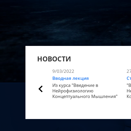
НОВОСТИ
9/03/2022
2
Вводная лекция
С
Из курса "Введение в
"
Нейрофизиологию
Н
Концептуального Мышления"
К