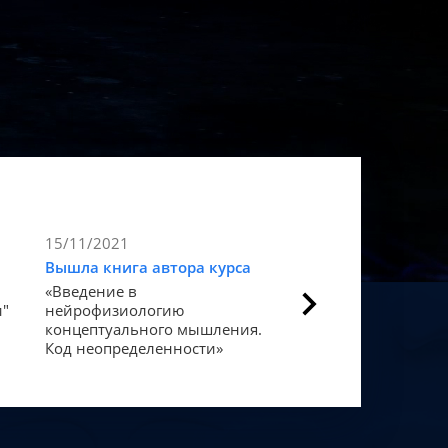
15/11/2021
9/11/2021
Вышла книга автора курса
Статья в Forbes
«Введение в
Как мозг закодиров
и"
нейрофизиологию
«счастье».
концептуального мышления.
Код неопределенности»