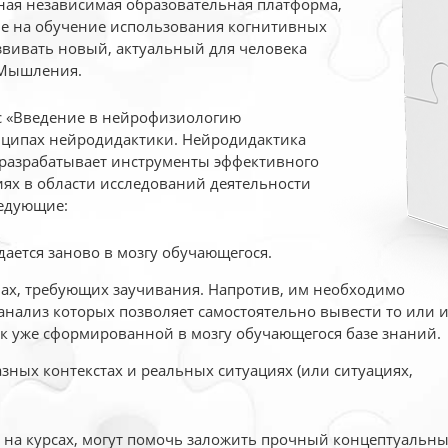
ая независимая образовательная платформа,
ые на обучение использования когнитивных
вивать новый, актуальный для человека
 Мышления.
рс «Введение в нейрофизиологию
ципах нейродидактики. Нейродидактика
 разрабатывает инструменты эффективного
ях в области исследований деятельности
едующие:
дается заново в мозгу обучающегося.
ах, требующих заучивания. Напротив, им необходимо
нализ которых позволяет самостоятельно вывести то или 
к уже сформированной в мозгу обучающегося базе знаний.
ных контекстах и реальных ситуациях (или ситуациях,
е на курсах, могут помочь заложить прочный концептуальн