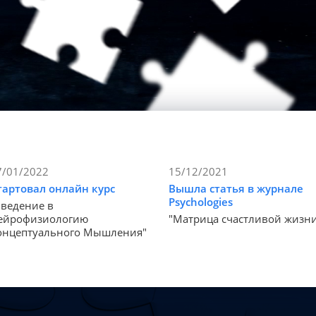
7/01/2022
15/12/2021
тартовал онлайн курс
Вышла статья в журнале
Psychologies
Введение в
ейрофизиологию
"Матрица счастливой жизн
онцептуального Мышления"