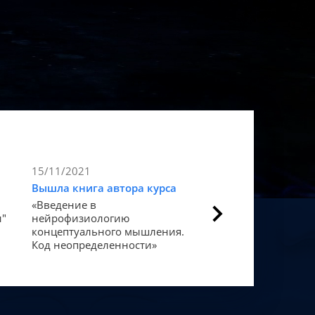
15/11/2021
9/11/2021
Вышла книга автора курса
Статья в Forbes
«Введение в
Как мозг закодиров
и"
нейрофизиологию
«счастье».
концептуального мышления.
Код неопределенности»