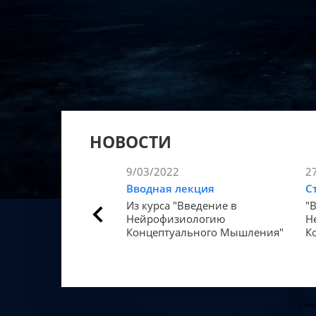
НОВОСТИ
9/03/2022
2
Вводная лекция
С
Из курса "Введение в
"
Нейрофизиологию
Н
Концептуального Мышления"
К