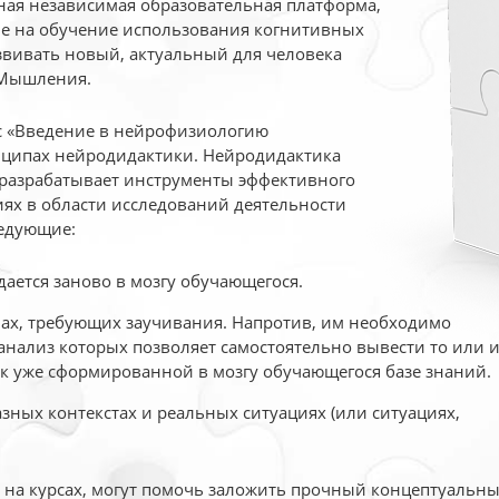
ая независимая образовательная платформа,
ые на обучение использования когнитивных
вивать новый, актуальный для человека
 Мышления.
рс «Введение в нейрофизиологию
ципах нейродидактики. Нейродидактика
 разрабатывает инструменты эффективного
ях в области исследований деятельности
едующие:
дается заново в мозгу обучающегося.
ах, требующих заучивания. Напротив, им необходимо
нализ которых позволяет самостоятельно вывести то или 
к уже сформированной в мозгу обучающегося базе знаний.
ных контекстах и реальных ситуациях (или ситуациях,
е на курсах, могут помочь заложить прочный концептуальн