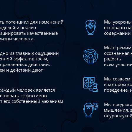
сть потенциал для изменений
Мы уверены,
моделей и анализ
основано на
ициировать качественные
содержании 
жизни человека.
Мы стремимс
 одно из главных ощущений
осознанная 
венной эффективности,
радость
аправленных действий.
всем участн
ей и действий дают
Мы создаем 
в котором к
 каждый человек является
поведение, 
йствовать эффективно
ает его собственный механизм
Мы предлага
мышления, э
неуронаукой