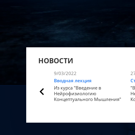
НОВОСТИ
9/03/2022
2
Вводная лекция
С
Из курса "Введение в
"
Нейрофизиологию
Н
Концептуального Мышления"
К