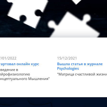
7/01/2022
15/12/2021
тартовал онлайн курс
Вышла статья в журнале
Psychologies
Введение в
ейрофизиологию
"Матрица счастливой жизн
онцептуального Мышления"