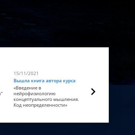
15/11/2021
9/11/2021
Вышла книга автора курса
Статья в Forbes
«Введение в
Как мозг закодиров
и"
нейрофизиологию
«счастье».
концептуального мышления.
Код неопределенности»