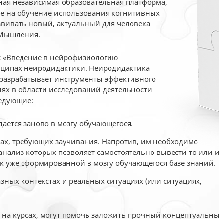
ая независимая образовательная платформа,
ые на обучение использования когнитивных
вивать новый, актуальный для человека
 Мышления.
рс «Введение в нейрофизиологию
ципах нейродидактики. Нейродидактика
 разрабатывает инструменты эффективного
ях в области исследований деятельности
едующие:
дается заново в мозгу обучающегося.
ах, требующих заучивания. Напротив, им необходимо
нализ которых позволяет самостоятельно вывести то или 
к уже сформированной в мозгу обучающегося базе знаний.
ных контекстах и реальных ситуациях (или ситуациях,
е на курсах, могут помочь заложить прочный концептуальн