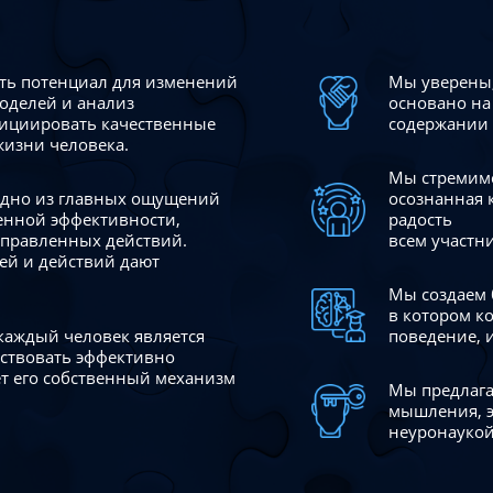
сть потенциал для изменений
Мы уверены,
моделей и анализ
основано на
ициировать качественные
содержании 
жизни человека.
Мы стремимс
 одно из главных ощущений
осознанная 
венной эффективности,
радость
аправленных действий.
всем участн
ей и действий дают
Мы создаем 
в котором к
 каждый человек является
поведение, 
йствовать эффективно
ает его собственный механизм
Мы предлага
мышления, э
неуронаукой