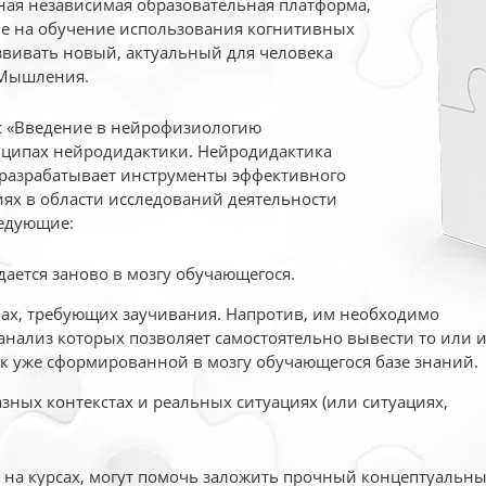
ая независимая образовательная платформа,
ые на обучение использования когнитивных
вивать новый, актуальный для человека
 Мышления.
рс «Введение в нейрофизиологию
ципах нейродидактики. Нейродидактика
 разрабатывает инструменты эффективного
ях в области исследований деятельности
едующие:
дается заново в мозгу обучающегося.
ах, требующих заучивания. Напротив, им необходимо
нализ которых позволяет самостоятельно вывести то или 
к уже сформированной в мозгу обучающегося базе знаний.
ных контекстах и реальных ситуациях (или ситуациях,
е на курсах, могут помочь заложить прочный концептуальн