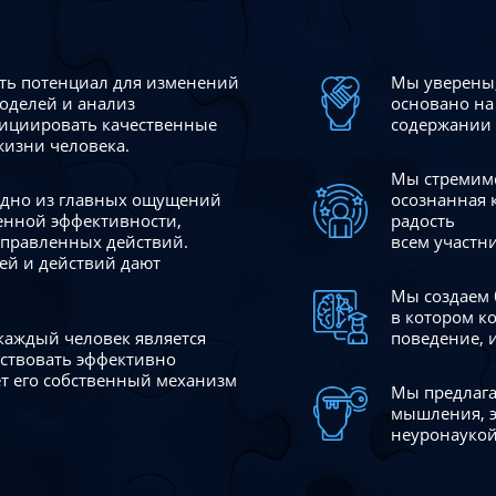
сть потенциал для изменений
Мы уверены,
моделей и анализ
основано на
ициировать качественные
содержании 
жизни человека.
Мы стремимс
 одно из главных ощущений
осознанная 
венной эффективности,
радость
аправленных действий.
всем участн
ей и действий дают
Мы создаем 
в котором к
 каждый человек является
поведение, 
йствовать эффективно
ает его собственный механизм
Мы предлага
мышления, э
неуронаукой