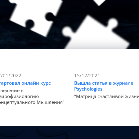
7/01/2022
15/12/2021
тартовал онлайн курс
Вышла статья в журнале
Psychologies
Введение в
ейрофизиологию
"Матрица счастливой жизн
онцептуального Мышления"