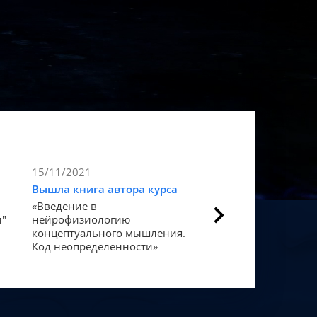
15/11/2021
9/11/2021
Вышла книга автора курса
Статья в Forbes
«Введение в
Как мозг закодиров
и"
нейрофизиологию
«счастье».
концептуального мышления.
Код неопределенности»