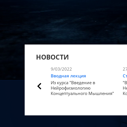
НОВОСТИ
9/03/2022
2
Вводная лекция
С
Из курса "Введение в
"
Нейрофизиологию
Н
Концептуального Мышления"
К