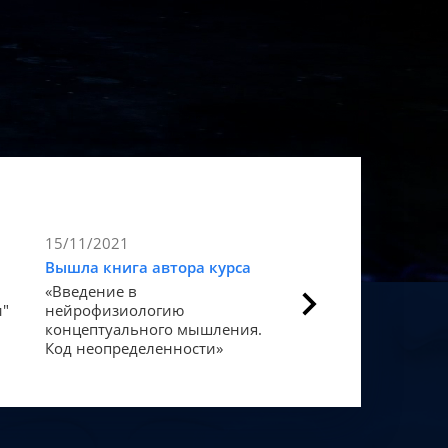
15/11/2021
9/11/2021
Вышла книга автора курса
Статья в Forbes
«Введение в
Как мозг закодиров
и"
нейрофизиологию
«счастье».
концептуального мышления.
Код неопределенности»