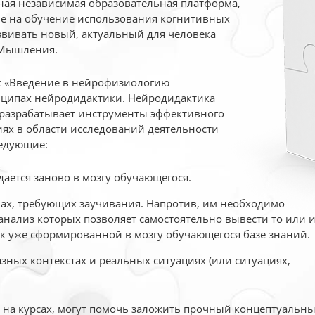
ая независимая образовательная платформа,
ые на обучение использования когнитивных
вивать новый, актуальный для человека
 Мышления.
рс «Введение в нейрофизиологию
ципах нейродидактики. Нейродидактика
 разрабатывает инструменты эффективного
ях в области исследований деятельности
едующие:
дается заново в мозгу обучающегося.
ах, требующих заучивания. Напротив, им необходимо
нализ которых позволяет самостоятельно вывести то или 
к уже сформированной в мозгу обучающегося базе знаний.
ных контекстах и реальных ситуациях (или ситуациях,
е на курсах, могут помочь заложить прочный концептуальн