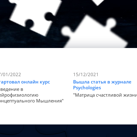
7/01/2022
15/12/2021
тартовал онлайн курс
Вышла статья в журнале
Psychologies
Введение в
ейрофизиологию
"Матрица счастливой жизн
онцептуального Мышления"