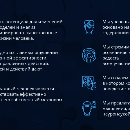
сть потенциал для изменений
Мы уверены,
моделей и анализ
основано на
ициировать качественные
содержании 
жизни человека.
Мы стремимс
 одно из главных ощущений
осознанная 
венной эффективности,
радость
аправленных действий.
всем участн
ей и действий дают
Мы создаем 
в котором к
 каждый человек является
поведение, 
йствовать эффективно
ает его собственный механизм
Мы предлага
мышления, э
неуронаукой