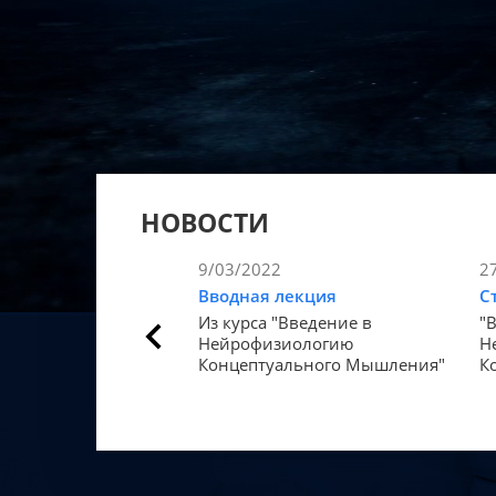
НОВОСТИ
9/03/2022
2
Вводная лекция
С
Из курса "Введение в
"
Нейрофизиологию
Н
Концептуального Мышления"
К