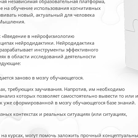
ая независимая образовательная платформа,
ые на обучение использования когнитивных
вивать новый, актуальный для человека
 Мышления.
рс «Введение в нейрофизиологию
ципах нейродидактики. Нейродидактика
 разрабатывает инструменты эффективного
ях в области исследований деятельности
едующие:
дается заново в мозгу обучающегося.
ах, требующих заучивания. Напротив, им необходимо
нализ которых позволяет самостоятельно вывести то или 
к уже сформированной в мозгу обучающегося базе знаний.
ных контекстах и реальных ситуациях (или ситуациях,
е на курсах, могут помочь заложить прочный концептуальн