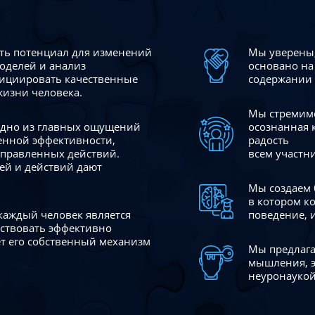
сть потенциал для изменений
Мы уверены,
моделей и анализ
основано на
ициировать качественные
содержании 
жизни человека.
Мы стремимс
 одно из главных ощущений
осознанная 
венной эффективности,
радость
аправленных действий.
всем участн
ей и действий дают
Мы создаем 
в котором к
 каждый человек является
поведение, 
йствовать эффективно
ает его собственный механизм
Мы предлага
мышления, э
неуронаукой