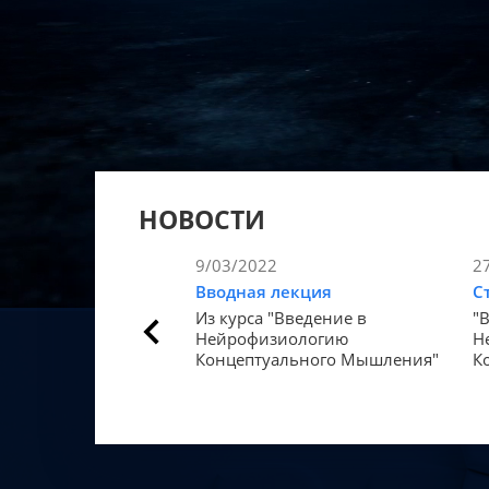
НОВОСТИ
9/03/2022
2
Вводная лекция
С
Из курса "Введение в
"
Нейрофизиологию
Н
Концептуального Мышления"
К