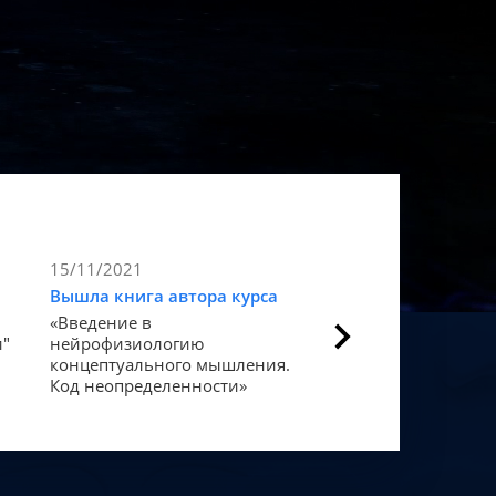
15/11/2021
9/11/2021
Вышла книга автора курса
Статья в Forbes
«Введение в
Как мозг закодиров
и"
нейрофизиологию
«счастье».
концептуального мышления.
Код неопределенности»