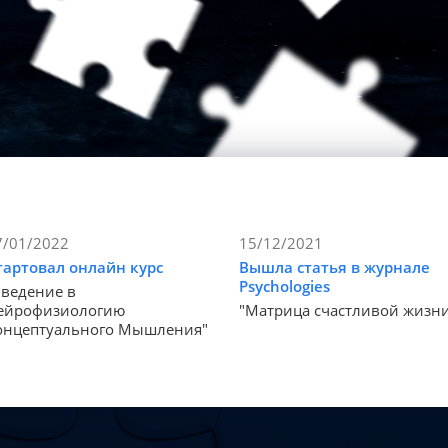
7/01/2022
15/12/2021
тартовал онлайн курс
Вышла статья в журнале
Psychologies
Введение в
ейрофизиологию
"Матрица счастливой жизн
онцептуального Мышления"