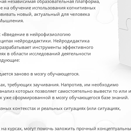
ая независимая образовательная платформа,
ые на обучение использования когнитивных
вивать новый, актуальный для человека
 Мышления.
рс «Введение в нейрофизиологию
ципах нейродидактики. Нейродидактика
 разрабатывает инструменты эффективного
ях в области исследований деятельности
едующие:
дается заново в мозгу обучающегося.
ах, требующих заучивания. Напротив, им необходимо
нализ которых позволяет самостоятельно вывести то или 
к уже сформированной в мозгу обучающегося базе знаний.
ных контекстах и реальных ситуациях (или ситуациях,
е на курсах, могут помочь заложить прочный концептуальн