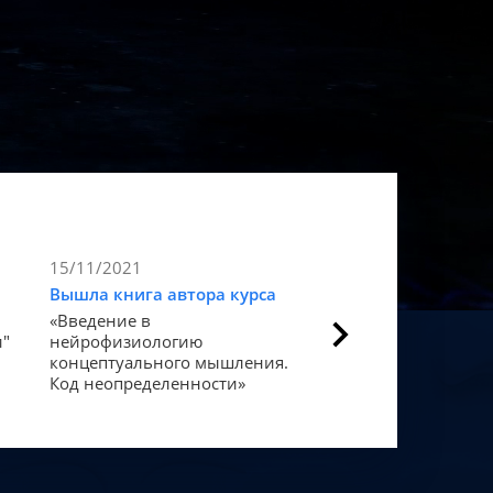
15/11/2021
9/11/2021
Вышла книга автора курса
Статья в Forbes
«Введение в
Как мозг закодиров
и"
нейрофизиологию
«счастье».
концептуального мышления.
Код неопределенности»