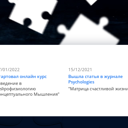
7/01/2022
15/12/2021
тартовал онлайн курс
Вышла статья в журнале
Psychologies
Введение в
ейрофизиологию
"Матрица счастливой жизн
онцептуального Мышления"