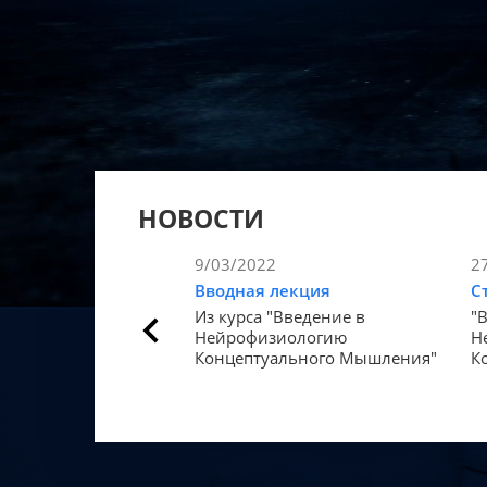
НОВОСТИ
9/03/2022
2
Вводная лекция
С
Из курса "Введение в
"
Нейрофизиологию
Н
Концептуального Мышления"
К