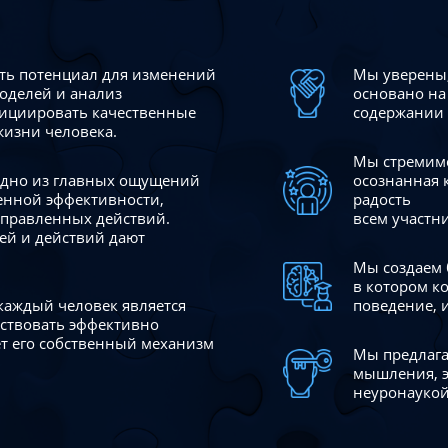
сть потенциал для изменений
Мы уверены,
моделей и анализ
основано на
ициировать качественные
содержании 
жизни человека.
Мы стремимс
 одно из главных ощущений
осознанная 
венной эффективности,
радость
аправленных действий.
всем участн
ей и действий дают
Мы создаем 
в котором к
 каждый человек является
поведение, 
йствовать эффективно
ает его собственный механизм
Мы предлага
мышления, э
неуронаукой