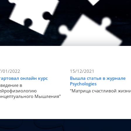
7/01/2022
15/12/2021
тартовал онлайн курс
Вышла статья в журнале
Psychologies
Введение в
ейрофизиологию
"Матрица счастливой жизн
онцептуального Мышления"