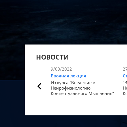
НОВОСТИ
9/03/2022
2
Вводная лекция
С
Из курса "Введение в
"
Нейрофизиологию
Н
Концептуального Мышления"
К