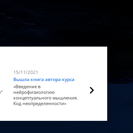
15/11/2021
9/11/2021
Вышла книга автора курса
Статья в Forbes
«Введение в
Как мозг закодиров
и"
нейрофизиологию
«счастье».
концептуального мышления.
Код неопределенности»