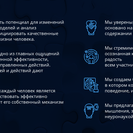
сть потенциал для изменений
Мы уверены,
моделей и анализ
основано на
ициировать качественные
содержании 
жизни человека.
Мы стремимс
 одно из главных ощущений
осознанная 
венной эффективности,
радость
аправленных действий.
всем участн
ей и действий дают
Мы создаем 
в котором к
 каждый человек является
поведение, 
йствовать эффективно
ает его собственный механизм
Мы предлага
мышления, э
неуронаукой