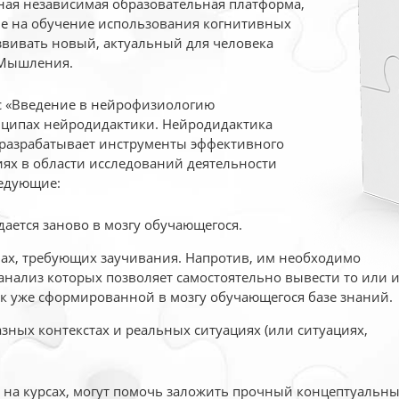
ая независимая образовательная платформа,
ые на обучение использования когнитивных
вивать новый, актуальный для человека
 Мышления.
рс «Введение в нейрофизиологию
ципах нейродидактики. Нейродидактика
 разрабатывает инструменты эффективного
ях в области исследований деятельности
едующие:
дается заново в мозгу обучающегося.
ах, требующих заучивания. Напротив, им необходимо
нализ которых позволяет самостоятельно вывести то или 
к уже сформированной в мозгу обучающегося базе знаний.
ных контекстах и реальных ситуациях (или ситуациях,
е на курсах, могут помочь заложить прочный концептуальн