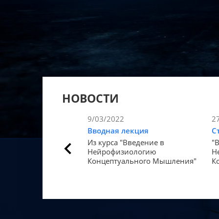
НОВОСТИ
9/03/2022
2
Вводная лекция
С
Из курса "Введение в
"
Нейрофизиологию
Н
Концептуального Мышления"
К