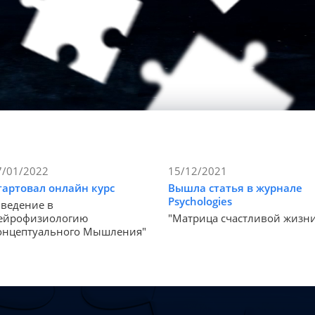
7/01/2022
15/12/2021
тартовал онлайн курс
Вышла статья в журнале
Psychologies
Введение в
ейрофизиологию
"Матрица счастливой жизн
онцептуального Мышления"