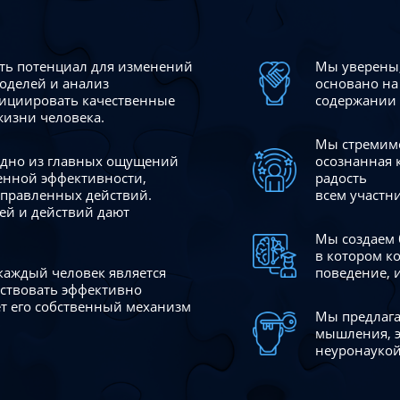
сть потенциал для изменений
Мы уверены,
моделей и анализ
основано на
ициировать качественные
содержании 
жизни человека.
Мы стремимс
 одно из главных ощущений
осознанная 
венной эффективности,
радость
аправленных действий.
всем участн
ей и действий дают
Мы создаем 
в котором к
 каждый человек является
поведение, 
йствовать эффективно
ает его собственный механизм
Мы предлага
мышления, э
неуронаукой