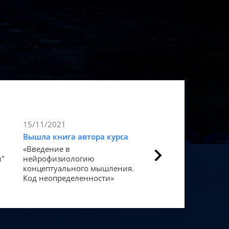
15/11/2021
9/11/2021
Вышла книга автора курса
Статья в Forbes
«Введение в
Как мозг закодиров
и"
нейрофизиологию
«счастье».
концептуального мышления.
Код неопределенности»