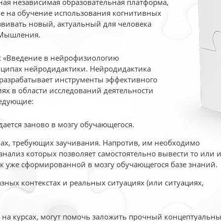
ая независимая образовательная платформа,
ые на обучение использования когнитивных
вивать новый, актуальный для человека
 Мышления.
рс «Введение в нейрофизиологию
ципах нейродидактики. Нейродидактика
 разрабатывает инструменты эффективного
ях в области исследований деятельности
едующие:
дается заново в мозгу обучающегося.
ах, требующих заучивания. Напротив, им необходимо
нализ которых позволяет самостоятельно вывести то или 
к уже сформированной в мозгу обучающегося базе знаний.
ных контекстах и реальных ситуациях (или ситуациях,
е на курсах, могут помочь заложить прочный концептуальн