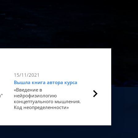
15/11/2021
9/11/2021
Вышла книга автора курса
Статья в Forbes
«Введение в
Как мозг закодиров
и"
нейрофизиологию
«счастье».
концептуального мышления.
Код неопределенности»