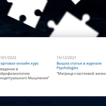
7/01/2022
15/12/2021
тартовал онлайн курс
Вышла статья в журнале
Psychologies
Введение в
ейрофизиологию
"Матрица счастливой жизн
онцептуального Мышления"