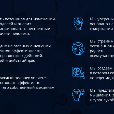
сть потенциал для изменений
Мы уверены,
моделей и анализ
основано на
ициировать качественные
содержании 
жизни человека.
Мы стремимс
 одно из главных ощущений
осознанная 
венной эффективности,
радость
аправленных действий.
всем участн
ей и действий дают
Мы создаем 
в котором к
 каждый человек является
поведение, 
йствовать эффективно
ает его собственный механизм
Мы предлага
мышления, э
неуронаукой