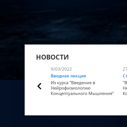
НОВОСТИ
9/03/2022
2
Вводная лекция
С
Из курса "Введение в
"
Нейрофизиологию
Н
Концептуального Мышления"
К