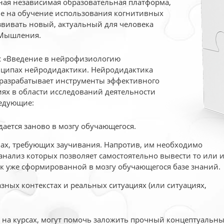
ая независимая образовательная платформа,
ые на обучение использования когнитивных
вивать новый, актуальный для человека
 Мышления.
рс «Введение в нейрофизиологию
ципах нейродидактики. Нейродидактика
 разрабатывает инструменты эффективного
ях в области исследований деятельности
едующие:
дается заново в мозгу обучающегося.
ах, требующих заучивания. Напротив, им необходимо
нализ которых позволяет самостоятельно вывести то или 
к уже сформированной в мозгу обучающегося базе знаний.
ных контекстах и реальных ситуациях (или ситуациях,
е на курсах, могут помочь заложить прочный концептуальн