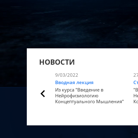
НОВОСТИ
9/03/2022
2
Вводная лекция
С
Из курса "Введение в
"
Нейрофизиологию
Н
Концептуального Мышления"
К