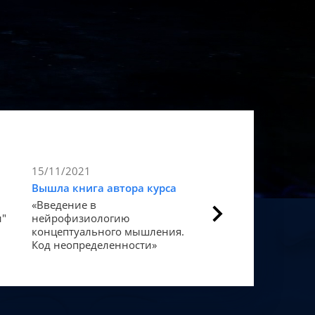
15/11/2021
9/11/2021
Вышла книга автора курса
Статья в Forbes
«Введение в
Как мозг закодиров
и"
нейрофизиологию
«счастье».
концептуального мышления.
Код неопределенности»