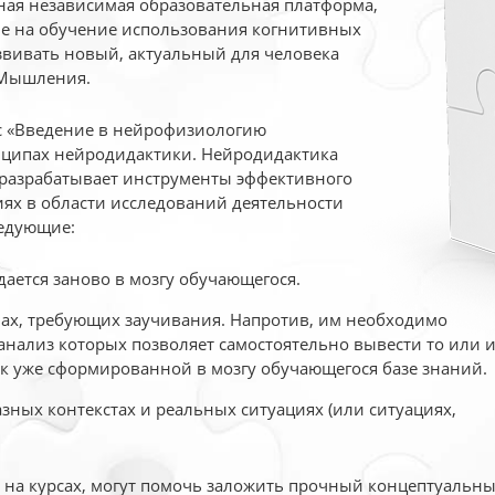
ая независимая образовательная платформа,
ые на обучение использования когнитивных
вивать новый, актуальный для человека
 Мышления.
рс «Введение в нейрофизиологию
ципах нейродидактики. Нейродидактика
 разрабатывает инструменты эффективного
ях в области исследований деятельности
едующие:
дается заново в мозгу обучающегося.
ах, требующих заучивания. Напротив, им необходимо
нализ которых позволяет самостоятельно вывести то или 
к уже сформированной в мозгу обучающегося базе знаний.
ных контекстах и реальных ситуациях (или ситуациях,
е на курсах, могут помочь заложить прочный концептуальн