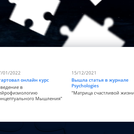
7/01/2022
15/12/2021
тартовал онлайн курс
Вышла статья в журнале
Psychologies
Введение в
ейрофизиологию
"Матрица счастливой жизн
онцептуального Мышления"