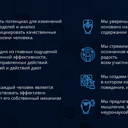
сть потенциал для изменений
Мы уверены,
моделей и анализ
основано на
ициировать качественные
содержании 
жизни человека.
Мы стремимс
 одно из главных ощущений
осознанная 
венной эффективности,
радость
аправленных действий.
всем участн
ей и действий дают
Мы создаем 
в котором к
 каждый человек является
поведение, 
йствовать эффективно
ает его собственный механизм
Мы предлага
мышления, э
неуронаукой