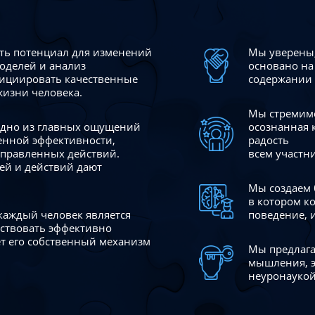
сть потенциал для изменений
Мы уверены,
моделей и анализ
основано на
ициировать качественные
содержании 
жизни человека.
Мы стремимс
 одно из главных ощущений
осознанная 
венной эффективности,
радость
аправленных действий.
всем участн
ей и действий дают
Мы создаем 
в котором к
 каждый человек является
поведение, 
йствовать эффективно
ает его собственный механизм
Мы предлага
мышления, э
неуронаукой