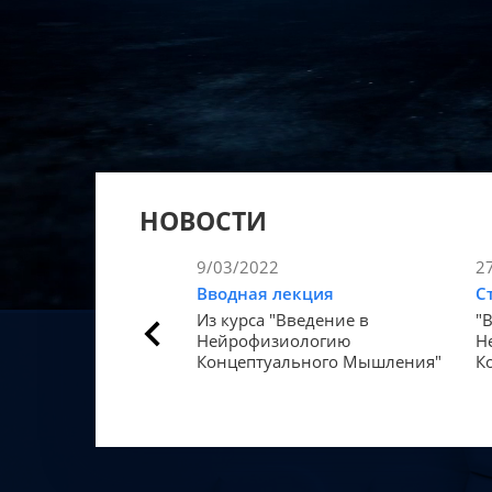
НОВОСТИ
9/03/2022
2
Вводная лекция
С
Из курса "Введение в
"
Нейрофизиологию
Н
Концептуального Мышления"
К