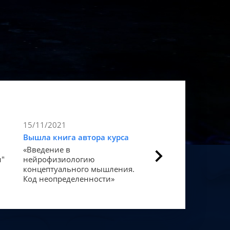
15/11/2021
9/11/2021
Вышла книга автора курса
Статья в Forbes
«Введение в
Как мозг закодиров
и"
нейрофизиологию
«счастье».
концептуального мышления.
Код неопределенности»