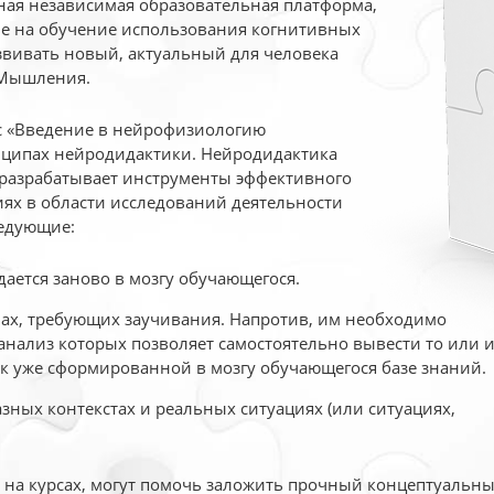
ая независимая образовательная платформа,
ые на обучение использования когнитивных
вивать новый, актуальный для человека
 Мышления.
рс «Введение в нейрофизиологию
ципах нейродидактики. Нейродидактика
 разрабатывает инструменты эффективного
ях в области исследований деятельности
едующие:
дается заново в мозгу обучающегося.
ах, требующих заучивания. Напротив, им необходимо
нализ которых позволяет самостоятельно вывести то или 
к уже сформированной в мозгу обучающегося базе знаний.
ных контекстах и реальных ситуациях (или ситуациях,
е на курсах, могут помочь заложить прочный концептуальн