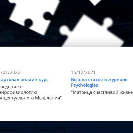
7/01/2022
15/12/2021
тартовал онлайн курс
Вышла статья в журнале
Psychologies
Введение в
ейрофизиологию
"Матрица счастливой жизн
онцептуального Мышления"