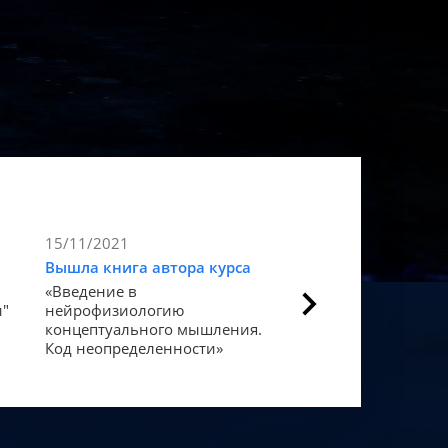
15/11/2021
9/11/2021
Вышла книга автора курса
Статья в Forbes
«Введение в
Как мозг закодиров
и"
нейрофизиологию
«счастье».
концептуального мышления.
Код неопределенности»