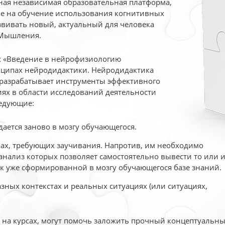
ая независимая образовательная платформа,
ые на обучение использования когнитивных
вивать новый, актуальный для человека
 Мышления.
рс «Введение в нейрофизиологию
ципах нейродидактики. Нейродидактика
 разрабатывает инструменты эффективного
ях в области исследований деятельности
едующие:
дается заново в мозгу обучающегося.
ах, требующих заучивания. Напротив, им необходимо
нализ которых позволяет самостоятельно вывести то или 
к уже сформированной в мозгу обучающегося базе знаний.
ных контекстах и реальных ситуациях (или ситуациях,
е на курсах, могут помочь заложить прочный концептуальн