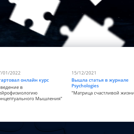
7/01/2022
15/12/2021
тартовал онлайн курс
Вышла статья в журнале
Psychologies
Введение в
ейрофизиологию
"Матрица счастливой жизн
онцептуального Мышления"