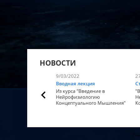
НОВОСТИ
9/03/2022
2
Вводная лекция
С
Из курса "Введение в
"
Нейрофизиологию
Н
Концептуального Мышления"
К