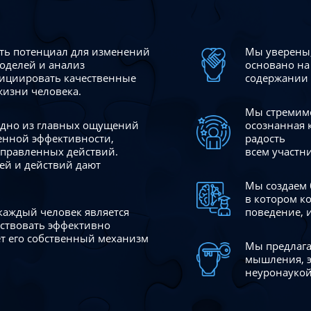
сть потенциал для изменений
Мы уверены,
моделей и анализ
основано на
ициировать качественные
содержании 
жизни человека.
Мы стремимс
 одно из главных ощущений
осознанная 
венной эффективности,
радость
аправленных действий.
всем участн
ей и действий дают
Мы создаем 
в котором к
 каждый человек является
поведение, 
йствовать эффективно
ает его собственный механизм
Мы предлага
мышления, э
неуронаукой