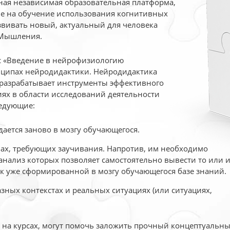
ая независимая образовательная платформа,
ые на обучение использования когнитивных
вивать новый, актуальный для человека
 Мышления.
рс «Введение в нейрофизиологию
ципах нейродидактики. Нейродидактика
 разрабатывает инструменты эффективного
ях в области исследований деятельности
едующие:
дается заново в мозгу обучающегося.
ах, требующих заучивания. Напротив, им необходимо
нализ которых позволяет самостоятельно вывести то или 
к уже сформированной в мозгу обучающегося базе знаний.
ных контекстах и реальных ситуациях (или ситуациях,
е на курсах, могут помочь заложить прочный концептуальн