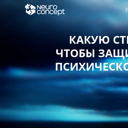
Г
ТЬ,
КАК Р
КОЕ,
СОД
ЧИЕ?