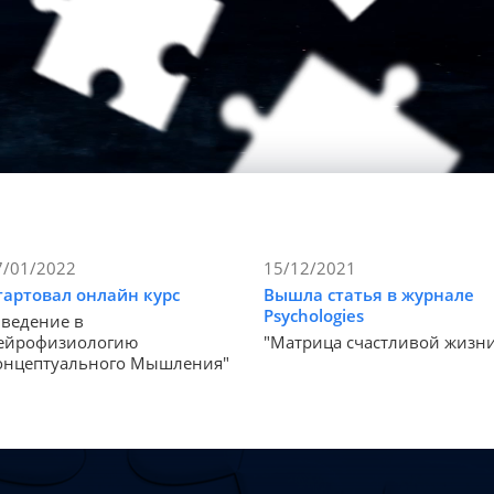
7/01/2022
15/12/2021
тартовал онлайн курс
Вышла статья в журнале
Psychologies
Введение в
ейрофизиологию
"Матрица счастливой жизн
онцептуального Мышления"