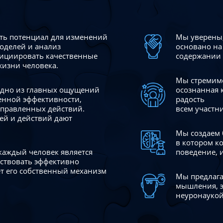
сть потенциал для изменений
Мы уверены,
моделей и анализ
основано на
ициировать качественные
содержании 
жизни человека.
Мы стремимс
 одно из главных ощущений
осознанная 
венной эффективности,
радость
аправленных действий.
всем участн
ей и действий дают
Мы создаем 
в котором к
 каждый человек является
поведение, 
йствовать эффективно
ает его собственный механизм
Мы предлага
мышления, э
неуронаукой