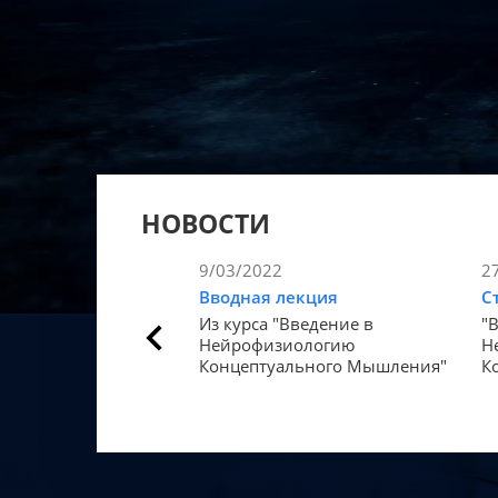
НОВОСТИ
9/03/2022
2
Вводная лекция
С
Из курса "Введение в
"
Нейрофизиологию
Н
Концептуального Мышления"
К