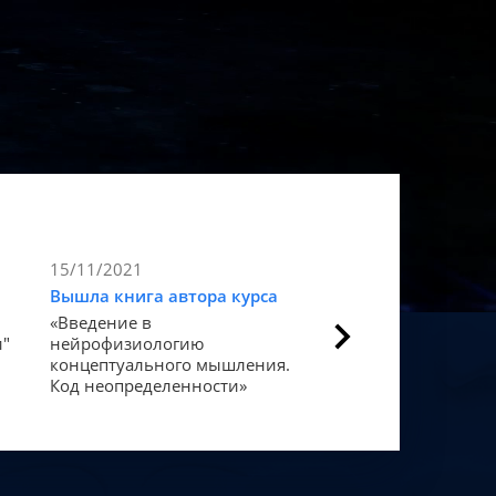
15/11/2021
9/11/2021
Вышла книга автора курса
Статья в Forbes
«Введение в
Как мозг закодиров
и"
нейрофизиологию
«счастье».
концептуального мышления.
Код неопределенности»