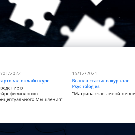
7/01/2022
15/12/2021
тартовал онлайн курс
Вышла статья в журнале
Psychologies
Введение в
ейрофизиологию
"Матрица счастливой жизн
онцептуального Мышления"