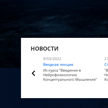
НОВОСТИ
9/03/2022
2
Вводная лекция
С
Из курса "Введение в
"
Нейрофизиологию
Н
Концептуального Мышления"
К