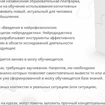
ая независимая образовательная платформа,
ые на обучение использования когнитивных
вивать новый, актуальный для человека
 Мышления.
рс «Введение в нейрофизиологию
ципах нейродидактики. Нейродидактика
 разрабатывает инструменты эффективного
ях в области исследований деятельности
едующие:
дается заново в мозгу обучающегося.
ах, требующих заучивания. Напротив, им необходимо
нализ которых позволяет самостоятельно вывести то или 
к уже сформированной в мозгу обучающегося базе знаний.
ных контекстах и реальных ситуациях (или ситуациях,
е на курсах, могут помочь заложить прочный концептуальн