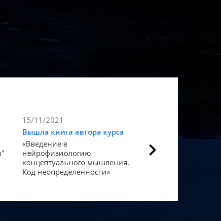
15/11/2021
9/11/2021
Вышла книга автора курса
Статья в Forbes
«Введение в
Как мозг закодиров
и"
нейрофизиологию
«счастье».
концептуального мышления.
Код неопределенности»