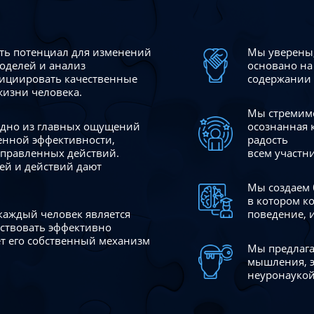
сть потенциал для изменений
Мы уверены,
моделей и анализ
основано на
ициировать качественные
содержании 
жизни человека.
Мы стремимс
 одно из главных ощущений
осознанная 
венной эффективности,
радость
аправленных действий.
всем участн
ей и действий дают
Мы создаем 
в котором к
 каждый человек является
поведение, 
йствовать эффективно
ает его собственный механизм
Мы предлага
мышления, э
неуронаукой