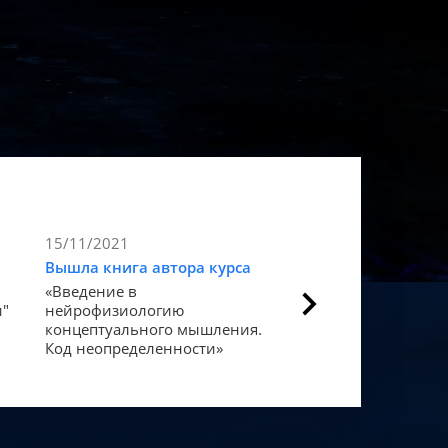
15/11/2021
9/11/2021
Вышла книга автора курса
Статья в Forbes
«Введение в
Как мозг закодиров
и"
нейрофизиологию
«счастье».
концептуального мышления.
Код неопределенности»