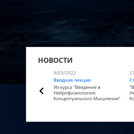
НОВОСТИ
9/03/2022
2
Вводная лекция
С
Из курса "Введение в
"
Нейрофизиологию
Н
Концептуального Мышления"
К