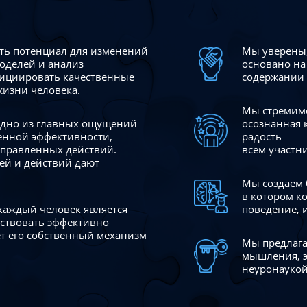
сть потенциал для изменений
Мы уверены,
моделей и анализ
основано на
ициировать качественные
содержании 
жизни человека.
Мы стремимс
 одно из главных ощущений
осознанная 
венной эффективности,
радость
аправленных действий.
всем участн
ей и действий дают
Мы создаем 
в котором к
 каждый человек является
поведение, 
йствовать эффективно
ает его собственный механизм
Мы предлага
мышления, э
неуронаукой