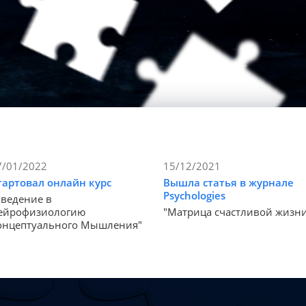
7/01/2022
15/12/2021
тартовал онлайн курс
Вышла статья в журнале
Psychologies
Введение в
ейрофизиологию
"Матрица счастливой жизн
онцептуального Мышления"