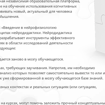
ая независимая образовательная платформа,
ые на обучение использования когнитивных
вивать новый, актуальный для человека
 Мышления.
рс «Введение в нейрофизиологию
ципах нейродидактики. Нейродидактика
 разрабатывает инструменты эффективного
ях в области исследований деятельности
едующие:
дается заново в мозгу обучающегося.
ах, требующих заучивания. Напротив, им необходимо
нализ которых позволяет самостоятельно вывести то или 
к уже сформированной в мозгу обучающегося базе знаний.
ных контекстах и реальных ситуациях (или ситуациях,
е на курсах, могут помочь заложить прочный концептуальн