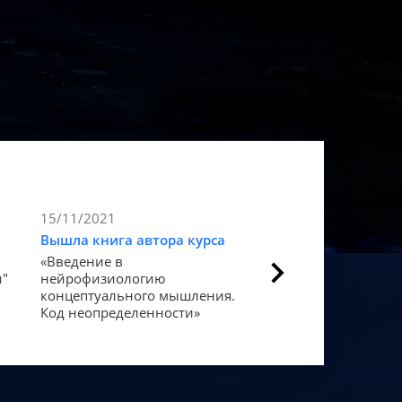
15/11/2021
9/11/2021
Вышла книга автора курса
Статья в Forbes
«Введение в
Как мозг закодиров
и"
нейрофизиологию
«счастье».
концептуального мышления.
Код неопределенности»