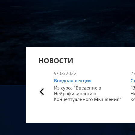
НОВОСТИ
9/03/2022
2
Вводная лекция
С
Из курса "Введение в
"
Нейрофизиологию
Н
Концептуального Мышления"
К