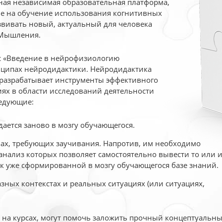
ая независимая образовательная платформа,
ые на обучение использования когнитивных
вивать новый, актуальный для человека
 Мышления.
рс «Введение в нейрофизиологию
ципах нейродидактики. Нейродидактика
 разрабатывает инструменты эффективного
ях в области исследований деятельности
едующие:
дается заново в мозгу обучающегося.
ах, требующих заучивания. Напротив, им необходимо
нализ которых позволяет самостоятельно вывести то или 
к уже сформированной в мозгу обучающегося базе знаний.
ных контекстах и реальных ситуациях (или ситуациях,
е на курсах, могут помочь заложить прочный концептуальн