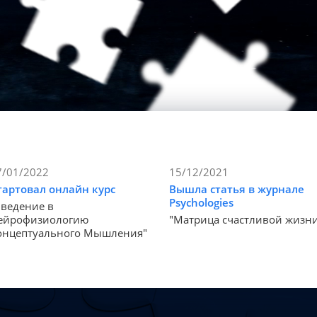
7/01/2022
15/12/2021
тартовал онлайн курс
Вышла статья в журнале
Psychologies
Введение в
ейрофизиологию
"Матрица счастливой жизн
онцептуального Мышления"