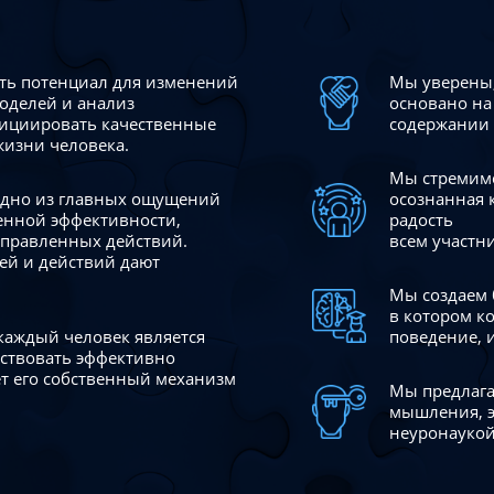
сть потенциал для изменений
Мы уверены,
моделей и анализ
основано на
ициировать качественные
содержании 
жизни человека.
Мы стремимс
 одно из главных ощущений
осознанная 
венной эффективности,
радость
аправленных действий.
всем участн
ей и действий дают
Мы создаем 
в котором к
 каждый человек является
поведение, 
йствовать эффективно
ает его собственный механизм
Мы предлага
мышления, э
неуронаукой