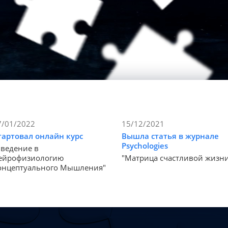
7/01/2022
15/12/2021
тартовал онлайн курс
Вышла статья в журнале
Psychologies
Введение в
ейрофизиологию
"Матрица счастливой жизн
онцептуального Мышления"