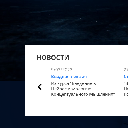
НОВОСТИ
9/03/2022
2
Вводная лекция
С
Из курса "Введение в
"
Нейрофизиологию
Н
Концептуального Мышления"
К