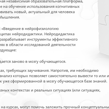
ая независимая образовательная платформа,
ые на обучение использования когнитивных
вивать новый, актуальный для человека
 Мышления.
рс «Введение в нейрофизиологию
ципах нейродидактики. Нейродидактика
 разрабатывает инструменты эффективного
ях в области исследований деятельности
едующие:
дается заново в мозгу обучающегося.
ах, требующих заучивания. Напротив, им необходимо
нализ которых позволяет самостоятельно вывести то или 
к уже сформированной в мозгу обучающегося базе знаний.
ных контекстах и реальных ситуациях (или ситуациях,
е на курсах, могут помочь заложить прочный концептуальн