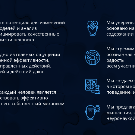
сть потенциал для изменений
Мы уверены,
моделей и анализ
основано на
ициировать качественные
содержании 
жизни человека.
Мы стремимс
 одно из главных ощущений
осознанная 
венной эффективности,
радость
аправленных действий.
всем участн
ей и действий дают
Мы создаем 
в котором к
 каждый человек является
поведение, 
йствовать эффективно
ает его собственный механизм
Мы предлага
мышления, э
неуронаукой