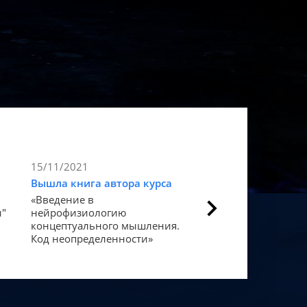
15/11/2021
9/11/2021
Вышла книга автора курса
Статья в Forbes
«Введение в
Как мозг закодиров
и"
нейрофизиологию
«счастье».
концептуального мышления.
Код неопределенности»