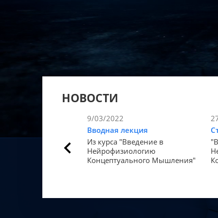
НОВОСТИ
9/03/2022
2
Вводная лекция
С
Из курса "Введение в
"
Нейрофизиологию
Н
Концептуального Мышления"
К