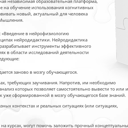
ая независимая образовательная платформа,
ые на обучение использования когнитивных
вивать новый, актуальный для человека
 Мышления.
рс «Введение в нейрофизиологию
ципах нейродидактики. Нейродидактика
 разрабатывает инструменты эффективного
ях в области исследований деятельности
едующие:
дается заново в мозгу обучающегося.
ах, требующих заучивания. Напротив, им необходимо
нализ которых позволяет самостоятельно вывести то или 
к уже сформированной в мозгу обучающегося базе знаний.
ных контекстах и реальных ситуациях (или ситуациях,
е на курсах, могут помочь заложить прочный концептуальн