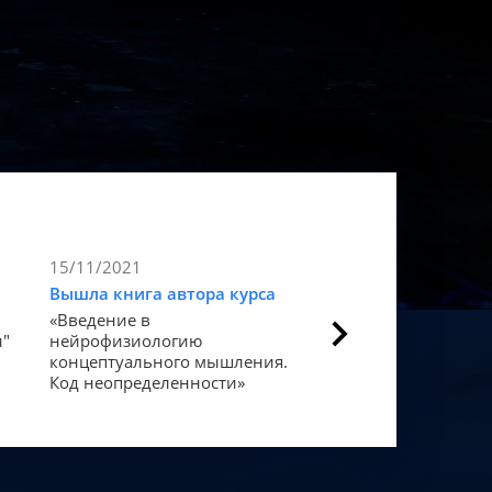
15/11/2021
9/11/2021
Вышла книга автора курса
Статья в Forbes
«Введение в
Как мозг закодиров
и"
нейрофизиологию
«счастье».
концептуального мышления.
Код неопределенности»