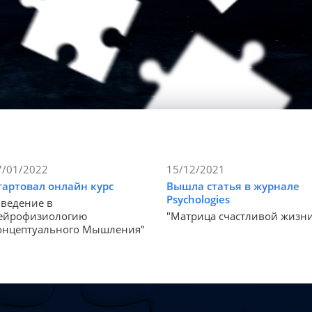
7/01/2022
15/12/2021
тартовал онлайн курс
Вышла статья в журнале
Psychologies
Введение в
ейрофизиологию
"Матрица счастливой жизн
онцептуального Мышления"