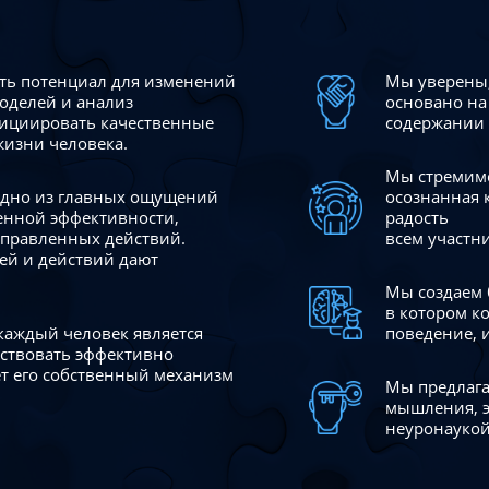
сть потенциал для изменений
Мы уверены,
моделей и анализ
основано на
ициировать качественные
содержании 
жизни человека.
Мы стремимс
 одно из главных ощущений
осознанная 
венной эффективности,
радость
аправленных действий.
всем участн
ей и действий дают
Мы создаем 
в котором к
 каждый человек является
поведение, 
йствовать эффективно
ает его собственный механизм
Мы предлага
мышления, э
неуронаукой