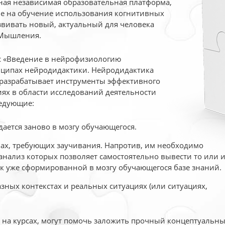
ая независимая образовательная платформа,
ые на обучение использования когнитивных
вивать новый, актуальный для человека
 Мышления.
рс «Введение в нейрофизиологию
ципах нейродидактики. Нейродидактика
 разрабатывает инструменты эффективного
ях в области исследований деятельности
едующие:
дается заново в мозгу обучающегося.
ах, требующих заучивания. Напротив, им необходимо
нализ которых позволяет самостоятельно вывести то или 
к уже сформированной в мозгу обучающегося базе знаний.
ных контекстах и реальных ситуациях (или ситуациях,
е на курсах, могут помочь заложить прочный концептуальн