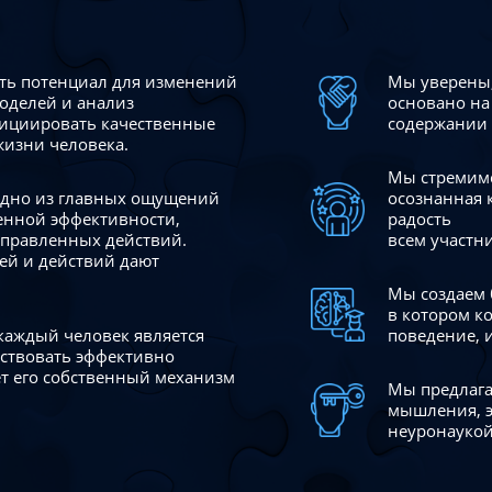
сть потенциал для изменений
Мы уверены,
моделей и анализ
основано на
ициировать качественные
содержании 
жизни человека.
Мы стремимс
 одно из главных ощущений
осознанная 
венной эффективности,
радость
аправленных действий.
всем участн
ей и действий дают
Мы создаем 
в котором к
 каждый человек является
поведение, 
йствовать эффективно
ает его собственный механизм
Мы предлага
мышления, э
неуронаукой