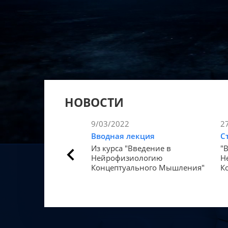
НОВОСТИ
9/03/2022
2
Вводная лекция
С
Из курса "Введение в
"
Нейрофизиологию
Н
Концептуального Мышления"
К