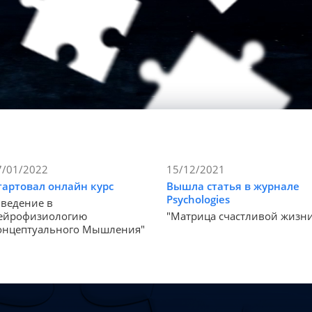
7/01/2022
15/12/2021
тартовал онлайн курс
Вышла статья в журнале
Psychologies
Введение в
ейрофизиологию
"Матрица счастливой жизн
онцептуального Мышления"