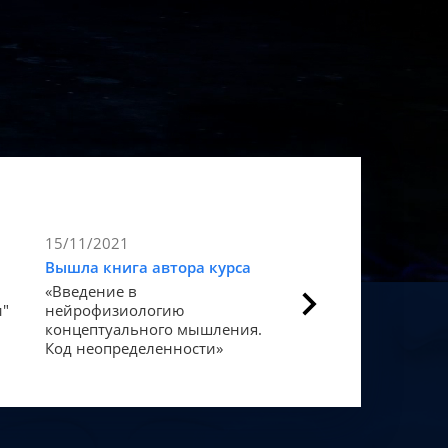
15/11/2021
9/11/2021
Вышла книга автора курса
Статья в Forbes
«Введение в
Как мозг закодиров
и"
нейрофизиологию
«счастье».
концептуального мышления.
Код неопределенности»