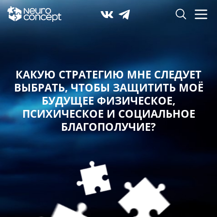
РАТЕГИЮ МНЕ СЛЕДУЕТ
КАК
ЧТОБЫ ЗАЩИТИТЬ МОЁ
С СО
ЩЕЕ ФИЗИЧЕСКОЕ,
СОД
ЕСКОЕ И СОЦИАЛЬНОЕ
ЛАГОПОЛУЧИЕ?
СО