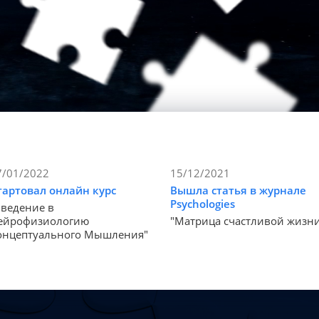
7/01/2022
15/12/2021
тартовал онлайн курс
Вышла статья в журнале
Psychologies
Введение в
ейрофизиологию
"Матрица счастливой жизн
онцептуального Мышления"