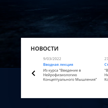
НОВОСТИ
9/03/2022
2
Вводная лекция
С
Из курса "Введение в
"
Нейрофизиологию
Н
Концептуального Мышления"
К