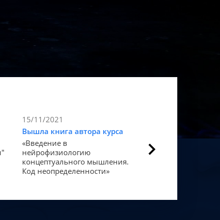
15/11/2021
9/11/2021
Вышла книга автора курса
Статья в Forbes
«Введение в
Как мозг закодиров
и"
нейрофизиологию
«счастье».
концептуального мышления.
Код неопределенности»