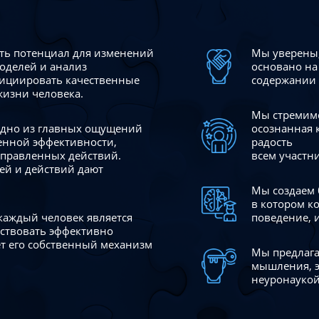
сть потенциал для изменений
Мы уверены,
моделей и анализ
основано на
ициировать качественные
содержании 
жизни человека.
Мы стремимс
 одно из главных ощущений
осознанная 
венной эффективности,
радость
аправленных действий.
всем участн
ей и действий дают
Мы создаем 
в котором к
 каждый человек является
поведение, 
йствовать эффективно
ает его собственный механизм
Мы предлага
мышления, э
неуронаукой