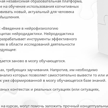
ая независимая образовательная платформа,
ые на обучение использования когнитивных
вивать новый, актуальный для человека
 Мышления.
рс «Введение в нейрофизиологию
ципах нейродидактики. Нейродидактика
 разрабатывает инструменты эффективного
ях в области исследований деятельности
едующие:
дается заново в мозгу обучающегося.
ах, требующих заучивания. Напротив, им необходимо
нализ которых позволяет самостоятельно вывести то или 
к уже сформированной в мозгу обучающегося базе знаний.
ных контекстах и реальных ситуациях (или ситуациях,
е на курсах, могут помочь заложить прочный концептуальн