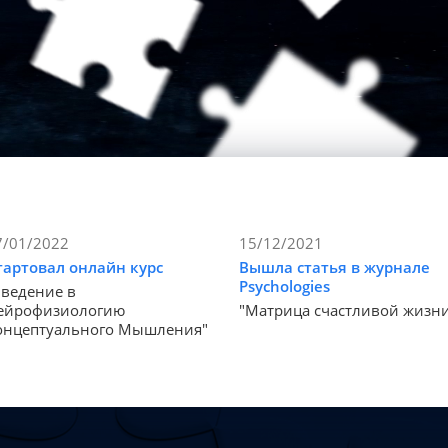
7/01/2022
15/12/2021
тартовал онлайн курс
Вышла статья в журнале
Psychologies
Введение в
ейрофизиологию
"Матрица счастливой жизн
онцептуального Мышления"