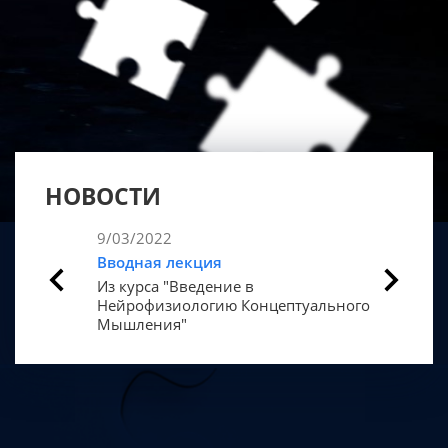
НОВОСТИ
9/03/2022
27/01/20
Вводная лекция
Стартова
Из курса "Введение в
"Введен
Нейрофизиологию Концептуального
Концепт
Мышления"