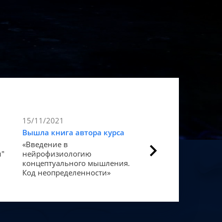
15/11/2021
9/11/2021
Вышла книга автора курса
Статья в Forbes
«Введение в
Как мозг закодиров
и"
нейрофизиологию
«счастье».
концептуального мышления.
Код неопределенности»