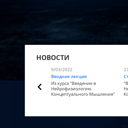
НОВОСТИ
9/03/2022
2
Вводная лекция
С
Из курса "Введение в
"
Нейрофизиологию
Н
Концептуального Мышления"
К