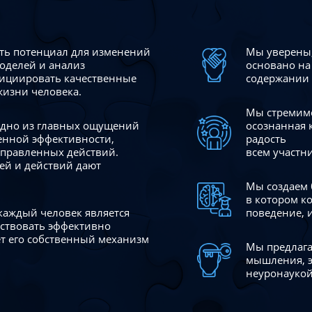
сть потенциал для изменений
Мы уверены,
моделей и анализ
основано на
ициировать качественные
содержании 
жизни человека.
Мы стремимс
 одно из главных ощущений
осознанная 
венной эффективности,
радость
аправленных действий.
всем участн
ей и действий дают
Мы создаем 
в котором к
 каждый человек является
поведение, 
йствовать эффективно
ает его собственный механизм
Мы предлага
мышления, э
неуронаукой