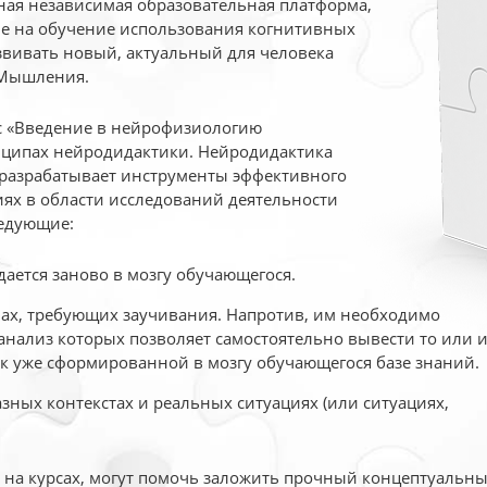
ая независимая образовательная платформа,
ые на обучение использования когнитивных
вивать новый, актуальный для человека
 Мышления.
рс «Введение в нейрофизиологию
ципах нейродидактики. Нейродидактика
 разрабатывает инструменты эффективного
ях в области исследований деятельности
едующие:
дается заново в мозгу обучающегося.
ах, требующих заучивания. Напротив, им необходимо
нализ которых позволяет самостоятельно вывести то или 
к уже сформированной в мозгу обучающегося базе знаний.
ных контекстах и реальных ситуациях (или ситуациях,
е на курсах, могут помочь заложить прочный концептуальн