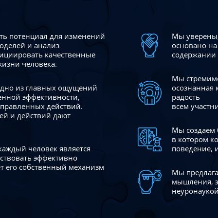
сть потенциал для изменений
Мы уверены,
моделей и анализ
основано на
ициировать качественные
содержании 
жизни человека.
Мы стремимс
 одно из главных ощущений
осознанная 
венной эффективности,
радость
аправленных действий.
всем участн
ей и действий дают
Мы создаем 
в котором к
 каждый человек является
поведение, 
йствовать эффективно
ает его собственный механизм
Мы предлага
мышления, э
неуронаукой