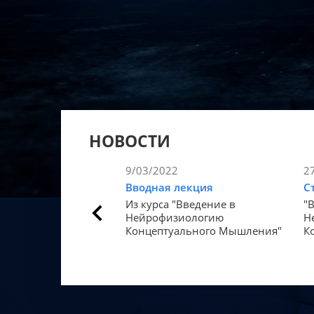
НОВОСТИ
9/03/2022
2
Вводная лекция
С
Из курса "Введение в
"
Нейрофизиологию
Н
Концептуального Мышления"
К