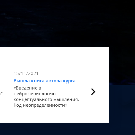
15/11/2021
9/11/2021
Вышла книга автора курса
Статья в Forbes
«Введение в
Как мозг закодиров
и"
нейрофизиологию
«счастье».
концептуального мышления.
Код неопределенности»