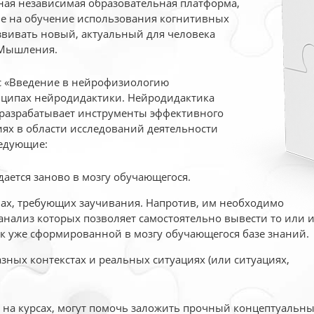
ая независимая образовательная платформа,
ые на обучение использования когнитивных
вивать новый, актуальный для человека
 Мышления.
рс «Введение в нейрофизиологию
ципах нейродидактики. Нейродидактика
 разрабатывает инструменты эффективного
ях в области исследований деятельности
едующие:
дается заново в мозгу обучающегося.
ах, требующих заучивания. Напротив, им необходимо
нализ которых позволяет самостоятельно вывести то или 
к уже сформированной в мозгу обучающегося базе знаний.
ных контекстах и реальных ситуациях (или ситуациях,
е на курсах, могут помочь заложить прочный концептуальн