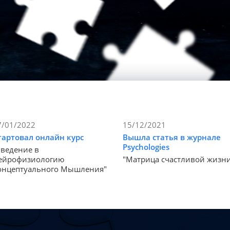
7/01/2022
15/12/2021
тартовал онлайн курс
Вышла статья в журнале
Psychologies
Введение в
ейрофизиологию
"Матрица счастливой жизн
онцептуального Мышления"